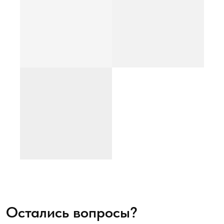
Остались вопросы?
Напишите нам
Мы на связи! Напишите в MAX или telegram и мы
ответим через несколько минут!
Написать в MAX
Написать в telegram