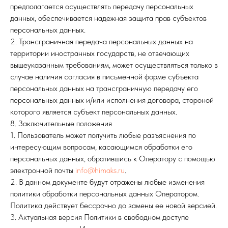
предполагается осуществлять передачу персональных
данных, обеспечивается надежная защита прав субъектов
Обратный звонок
персональных данных.
2. Трансграничная передача персональных данных на
Мессенджеры
Каталог
территории иностранных государств, не отвечающих
Профессиональная химия
Аксессуары
вышеуказанным требованиям, может осуществляться только в
Товары для дома
случае наличия согласия в письменной форме субъекта
персональных данных на трансграничную передачу его
персональных данных и/или исполнения договора, стороной
которого является субъект персональных данных.
Контакты
+7 495 642 29 71
8. Заключительные положения
info@himaks.ru
1. Пользователь может получить любые разъяснения по
121471 г. Москва, ул. Рябиновая, д. 55 стр. 11.
интересующим вопросам, касающимся обработки его
персональных данных, обратившись к Оператору с помощью
электронной почты
info@himaks.ru
.
График работы
2. В данном документе будут отражены любые изменения
Пн-чт: с 9:00 до 17:00, Пт: с 9:00 до 16:00
политики обработки персональных данных Оператором.
Политика действует бессрочно до замены ее новой версией.
3. Актуальная версия Политики в свободном доступе
Оферта