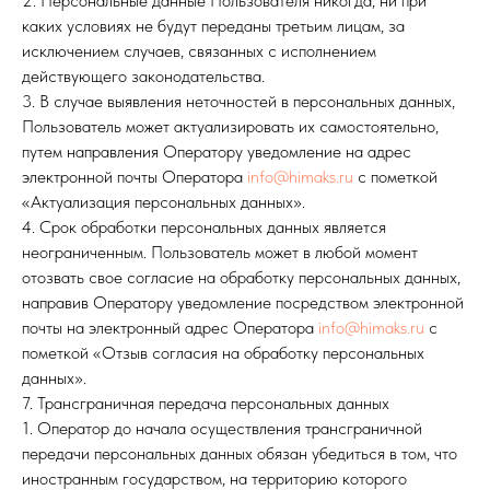
2. Персональные данные Пользователя никогда, ни при
каких условиях не будут переданы третьим лицам, за
исключением случаев, связанных с исполнением
действующего законодательства.
3. В случае выявления неточностей в персональных данных,
Пользователь может актуализировать их самостоятельно,
путем направления Оператору уведомление на адрес
электронной почты Оператора
info@himaks.ru
с пометкой
Остались вопросы?
«Актуализация персональных данных».
Напишите нам
4. Срок обработки персональных данных является
неограниченным. Пользователь может в любой момент
Мы на связи! Напишите в MAX или telegram и мы
ответим через несколько минут!
отозвать свое согласие на обработку персональных данных,
направив Оператору уведомление посредством электронной
почты на электронный адрес Оператора
info@himaks.ru
с
Написать в MAX
пометкой «Отзыв согласия на обработку персональных
данных».
Написать в telegram
7. Трансграничная передача персональных данных
1. Оператор до начала осуществления трансграничной
передачи персональных данных обязан убедиться в том, что
иностранным государством, на территорию которого