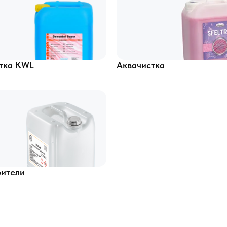
тка KWL
Аквачистка
рители