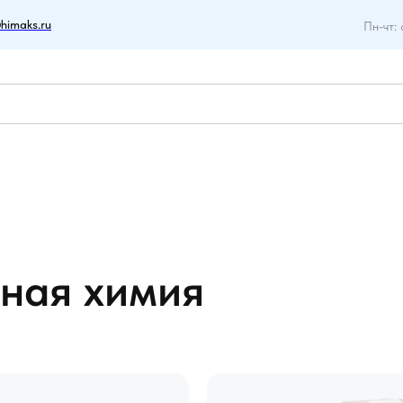
himaks.ru
Пн-чт: 
ная химия