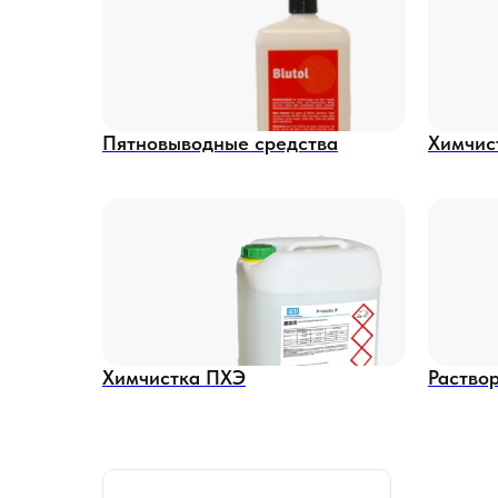
Пятновыводные средства
Химчис
Химчистка ПХЭ
Раство