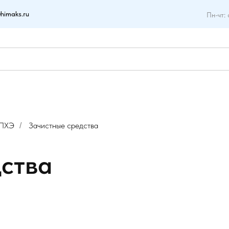
himaks.ru
Пн-чт: 
 ПХЭ
Зачистные средства
/
дства