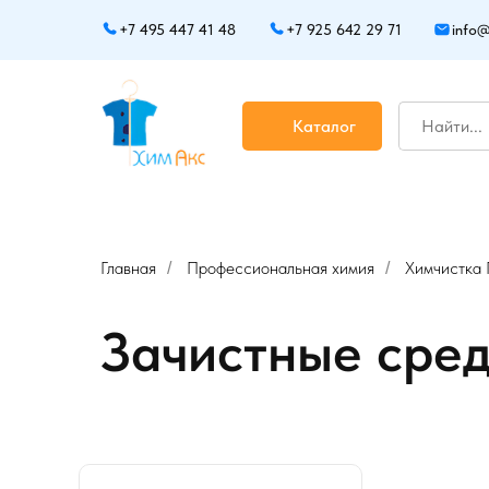
+7 495 447 41 48
+7 925 642 29 71
info@
Каталог
Главная
Профессиональная химия
Химчистка
/
/
Зачистные сре