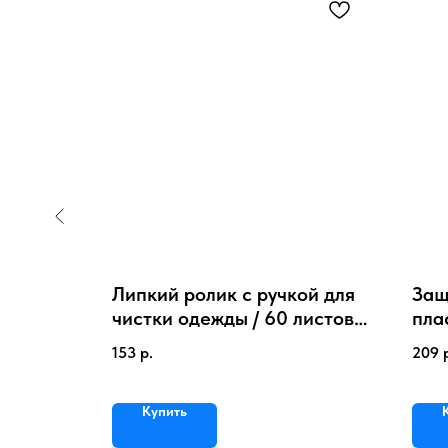
Липкий ролик с ручкой для
Защ
г белья
чистки одежды / 60 листов
пла
Аксессуар для химчисток
153
р.
209
Купить