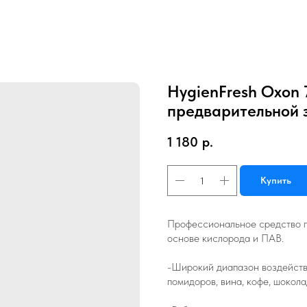
HygienFresh Oxon 
предварительной 
1 180
р.
Купить
Профессиональное средство п
основе кислорода и ПАВ.
-Широкий диапазон воздействи
помидоров, вина, кофе, шокола