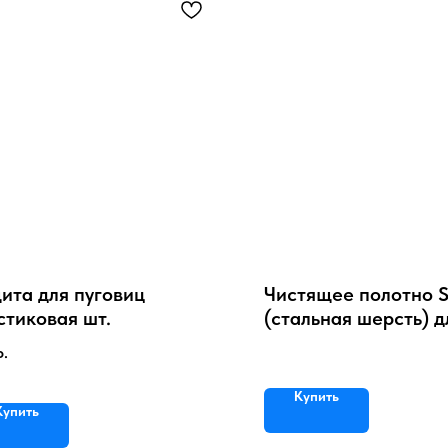
ита для пуговиц
Чистящее полотно S
стиковая шт.
(стальная шерсть) д
гладильного катка, 
р.
см
Купить
Купить