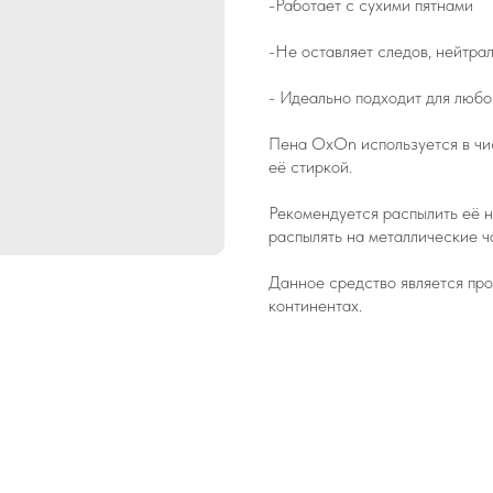
-Работает с сухими пятнами
-Не оставляет следов, нейтрал
- Идеально подходит для любо
Пена OxOn используется в чи
её стиркой.
Рекомендуется распылить её на
распылять на металлические ч
Данное средство является про
континентах.