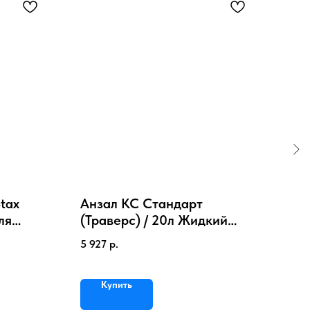
tax
Анзал КС Стандарт
Щёт
ля
(Траверс) / 20л Жидкий
нуб
120x150
заменитель крахмального
и д
5 927
р.
895
аппрета
Купить