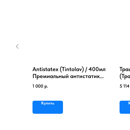
 для
Antistatex (Tintolav) / 400мл
Тра
Премиальный антистатик
(Тр
для одежды и текстиля
Кон
1 000
р.
5 114
для
Купить