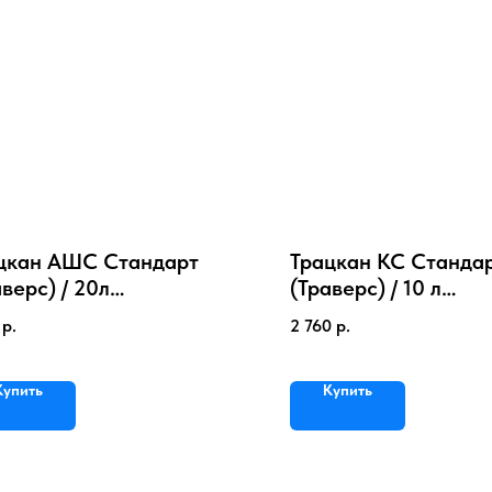
цкан АШС Стандарт
Трацкан КС Станда
аверс) / 20л
(Траверс) / 10 л
диционер с отдушкой
Силиконовый конди
р.
2 760
р.
 текстиля
Купить
Купить