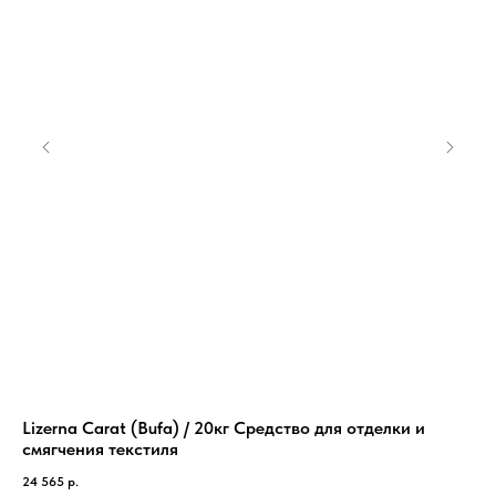
Lizerna Carat (Bufa) / 20кг Средство для отделки и
Са
смягчения текстиля
20
24 565
р.
85