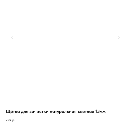
Щётка для зачистки натуральная светлая 13мм
Li
см
707
р.
24 