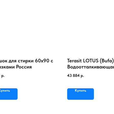
ок для стирки 60х90 с
Terasit LOTUS (Bufa)
язками Россия
Водоотталкивающа
пропитка для текст
0
р.
43 884
р.
Купить
Купить