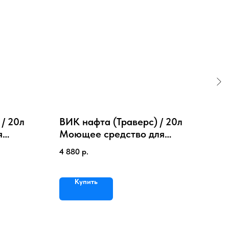
 / 20л
ВИК нафта (Траверс) / 20л
Bro
я
Моющее средство для
сти
иля
удаления нефте-масляных
бел
4 880
р.
778
загрязнений
Купить