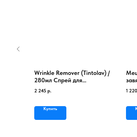
 20 л
Wrinkle Remover (Tintolav) /
Меш
ля
280мл Спрей для
зав
истки
устранения заломов и
2 245
р.
1 22
складок
Купить