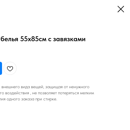
белья 55х85см с завязками
 внешнего вида вещей, защищая от ненужного
о воздействия , не позволяет потеряться мелким
лия одного заказа при стирке.