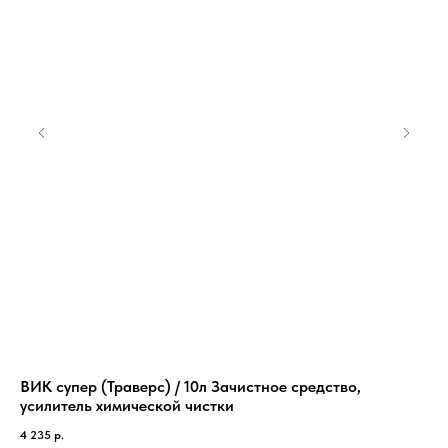
ВИК супер (Траверс) / 10л Зачистное средство,
Кр
усилитель химической чистки
53
4 235
р.
13 