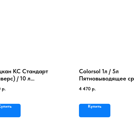
цкан КС Стандарт
Colorsol 1л / 5л
верс) / 10 л
Пятновыводящее ср
иконовый кондиционер
для удаления цветн
0
р.
4 470
р.
Купить
Купить