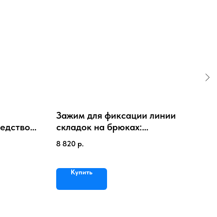
Зажим для фиксации линии
Щё
едство
складок на брюках:
дву
ых пятен
решение для глажения
8 820
р.
718
Купить