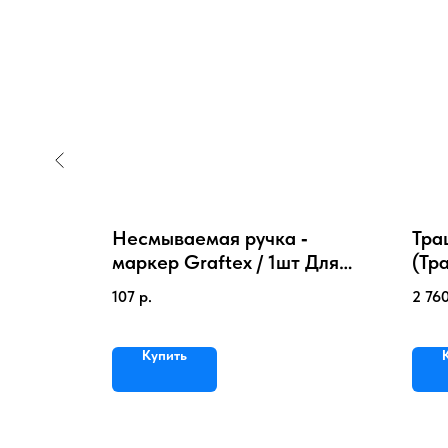
ши ‑
Несмываемая ручка ‑
Тра
чков /
маркер Graftex / 1шт Для
(Тра
ток
прачечных и химчисток
Сил
107
р.
2 76
Купить