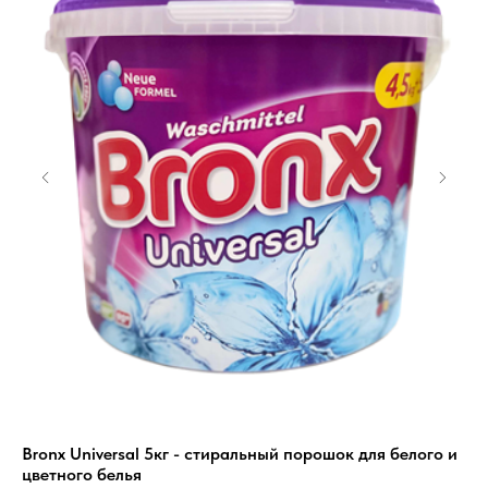
Bronx Universal 5кг - стиральный порошок для белого и
Oz
цветного белья
цв