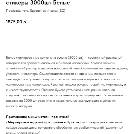
стикеры 3000шт Белые
Производитель: Европейский союз (ЕС)
1875,00
р.
Купить
Белые маркировочные кружочки в рулоне (3000 шт) — практичный расходный
материал для профессиональной и бытовой маркировки. Круглая форма и
оптимальный размер позволяют наносить чёткие обозначения на изделия, ярлыки,
упаковку и инвентарь. Самоклеящаяся основа с надёжным клеевым слоем
фиксируется на разных поверхностях — от текстиля и картона до пластика и
ламинированных материалов. Рулонная подача ускоряет серийную маркировку и
снижает трудозатраты. Прочная бумага устойчива к истиранию, надписи
сохраняют читаемость в процессе хранения и транспортировки. Экономичная
фасовка на 3000 шт рассчитана на длительную эксплуатацию в условиях
высокой нагрузки.
Применение в химчистке и прачечной
•
Маркировка изделий при приёмке.
Кружочки используют для нанесения
номера заказа, даты, приоритета обработки или особых указаний (деликатный
режим, запрет отжима).