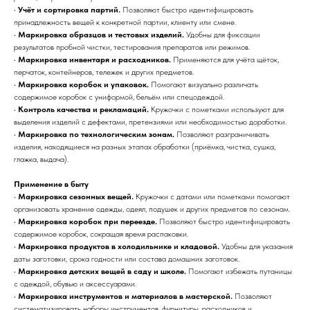
•
Учёт и сортировка партий.
Позволяют быстро идентифицировать
принадлежность вещей к конкретной партии, клиенту или смене.
•
Маркировка образцов и тестовых изделий.
Удобны для фиксации
результатов пробной чистки, тестирования препаратов или режимов.
•
Маркировка инвентаря и расходников.
Применяются для учёта щёток,
перчаток, контейнеров, тележек и других предметов.
•
Маркировка коробок и упаковок.
Помогают визуально различать
содержимое коробок с униформой, бельём или спецодеждой.
•
Контроль качества и рекламаций.
Кружочки с пометками используют для
выделения изделий с дефектами, претензиями или необходимостью доработки.
•
Маркировка по технологическим зонам.
Позволяют разграничивать
изделия, находящиеся на разных этапах обработки (приёмка, чистка, сушка,
глажка, выдача).
Применение в быту
•
Маркировка сезонных вещей.
Кружочки с датами или пометками помогают
организовать хранение одежды, одеял, подушек и других предметов по сезонам.
•
Маркировка коробок при переезде.
Позволяют быстро идентифицировать
содержимое коробок, сокращая время распаковки.
•
Маркировка продуктов в холодильнике и кладовой.
Удобны для указания
даты заготовки, срока годности или состава домашних заготовок.
•
Маркировка детских вещей в саду и школе.
Помогают избежать путаницы
с одеждой, обувью и аксессуарами.
•
Маркировка инструментов и материалов в мастерской.
Позволяют
систематизировать наборы инструментов, фурнитуры, расходников и