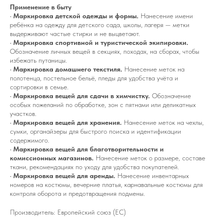
Применение в быту
•
Маркировка детской одежды и формы.
Нанесение имени
ребёнка на одежду для детского сада, школы, лагеря — метки
выдерживают частые стирки и не выцветают.
•
Маркировка спортивной и туристической экипировки.
Обозначение личных вещей в секциях, походах, на сборах, чтобы
избежать путаницы.
•
Маркировка домашнего текстиля.
Нанесение меток на
полотенца, постельное бельё, пледы для удобства учёта и
сортировки в семье.
•
Маркировка вещей для сдачи в химчистку.
Обозначение
особых пожеланий по обработке, зон с пятнами или деликатных
участков.
•
Маркировка вещей для хранения.
Нанесение меток на чехлы,
сумки, органайзеры для быстрого поиска и идентификации
содержимого.
•
Маркировка вещей для благотворительности и
комиссионных магазинов.
Нанесение меток о размере, составе
ткани, рекомендациях по уходу для удобства покупателей.
•
Маркировка вещей для аренды.
Нанесение инвентарных
номеров на костюмы, вечерние платья, карнавальные костюмы для
контроля оборота и предотвращения подмены.
Производитель: Европейский союз (ЕС)