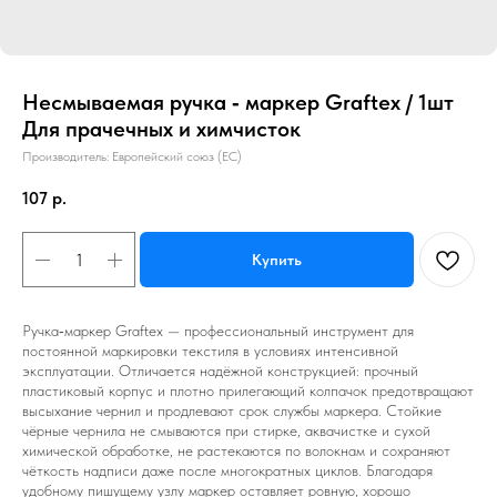
Несмываемая ручка ‑ маркер Graftex / 1шт
Для прачечных и химчисток
Производитель: Европейский союз (ЕС)
107
р.
Купить
Ручка‑маркер Graftex — профессиональный инструмент для
постоянной маркировки текстиля в условиях интенсивной
эксплуатации. Отличается надёжной конструкцией: прочный
пластиковый корпус и плотно прилегающий колпачок предотвращают
высыхание чернил и продлевают срок службы маркера. Стойкие
чёрные чернила не смываются при стирке, аквачистке и сухой
химической обработке, не растекаются по волокнам и сохраняют
чёткость надписи даже после многократных циклов. Благодаря
удобному пишущему узлу маркер оставляет ровную, хорошо