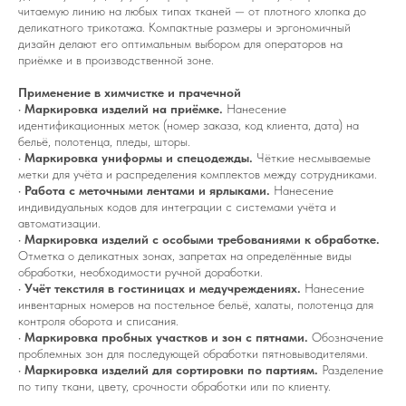
читаемую линию на любых типах тканей — от плотного хлопка до
деликатного трикотажа. Компактные размеры и эргономичный
дизайн делают его оптимальным выбором для операторов на
приёмке и в производственной зоне.
Применение в химчистке и прачечной
•
Маркировка изделий на приёмке.
Нанесение
идентификационных меток (номер заказа, код клиента, дата) на
бельё, полотенца, пледы, шторы.
•
Маркировка униформы и спецодежды.
Чёткие несмываемые
метки для учёта и распределения комплектов между сотрудниками.
•
Работа с меточными лентами и ярлыками.
Нанесение
индивидуальных кодов для интеграции с системами учёта и
автоматизации.
•
Маркировка изделий с особыми требованиями к обработке.
Отметка о деликатных зонах, запретах на определённые виды
обработки, необходимости ручной доработки.
•
Учёт текстиля в гостиницах и медучреждениях.
Нанесение
инвентарных номеров на постельное бельё, халаты, полотенца для
контроля оборота и списания.
•
Маркировка пробных участков и зон с пятнами.
Обозначение
проблемных зон для последующей обработки пятновыводителями.
•
Маркировка изделий для сортировки по партиям.
Разделение
по типу ткани, цвету, срочности обработки или по клиенту.