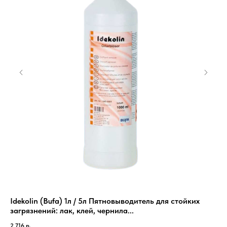
Idekolin (Bufa) 1л / 5л Пятновыводитель для стойких
ЭМ
загрязнений: лак, клей, чернила...
в 
2 716
р.
11 