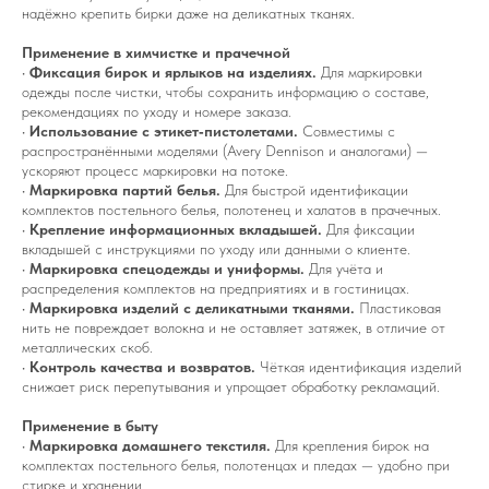
надёжно крепить бирки даже на деликатных тканях.
Применение в химчистке и прачечной
•
Фиксация бирок и ярлыков на изделиях.
Для маркировки
одежды после чистки, чтобы сохранить информацию о составе,
рекомендациях по уходу и номере заказа.
•
Использование с этикет‑пистолетами.
Совместимы с
распространёнными моделями (Avery Dennison и аналогами) —
ускоряют процесс маркировки на потоке.
•
Маркировка партий белья.
Для быстрой идентификации
комплектов постельного белья, полотенец и халатов в прачечных.
•
Крепление информационных вкладышей.
Для фиксации
вкладышей с инструкциями по уходу или данными о клиенте.
•
Маркировка спецодежды и униформы.
Для учёта и
распределения комплектов на предприятиях и в гостиницах.
•
Маркировка изделий с деликатными тканями.
Пластиковая
нить не повреждает волокна и не оставляет затяжек, в отличие от
металлических скоб.
•
Контроль качества и возвратов.
Чёткая идентификация изделий
снижает риск перепутывания и упрощает обработку рекламаций.
Применение в быту
•
Маркировка домашнего текстиля.
Для крепления бирок на
комплектах постельного белья, полотенцах и пледах — удобно при
стирке и хранении.