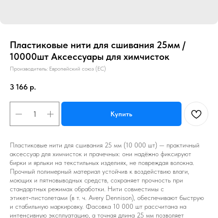
Пластиковые нити для сшивания 25мм /
10000шт Аксессуары для химчисток
Производитель: Европейский союз (ЕС)
3 166
р.
Купить
Пластиковые нити для сшивания 25 мм (10 000 шт) — практичный
аксессуар для химчисток и прачечных: они надёжно фиксируют
бирки и ярлыки на текстильных изделиях, не повреждая волокна.
Прочный полимерный материал устойчив к воздействию влаги,
моющих и пятновыводных средств, сохраняет прочность при
стандартных режимах обработки. Нити совместимы с
этикет‑пистолетами (в т. ч. Avery Dennison), обеспечивают быструю
и стабильную маркировку. Фасовка 10 000 шт рассчитана на
интенсивную эксплуатацию, а точная длина 25 мм позволяет