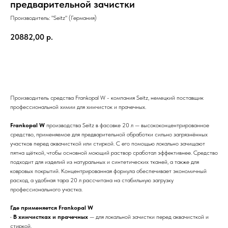
предварительной зачистки
Производитель: "Seitz" (Германия)
20882,00
р.
Купить
Производитель средства Frankopal W - компания Seitz, немецкий поставщик
профессиональной химии для химчисток и прачечных.
Frankopal W
производства Seitz в фасовке 20 л — высококонцентрированное
средство, применяемое для предварительной обработки сильно загрязнённых
участков перед аквачисткой или стиркой. С его помощью локально зачищают
пятна щёткой, чтобы основной моющий раствор сработал эффективнее. Средство
подходит для изделий из натуральных и синтетических тканей, а также для
ковровых покрытий. Концентрированная формула обеспечивает экономичный
расход, а удобная тара 20 л рассчитана на стабильную загрузку
профессионального участка.
Где применяется Frankopal W
•
В химчистках и прачечных
— для локальной зачистки перед аквачисткой и
стиркой.