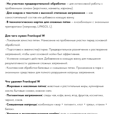
•
На участках предварительной обработки
— для интенсивной работы с
проблемными зонами (воротники, манжеты, карманы).
•
Для ковров и текстиля с высокой степенью загрязнения
— как
самостоятельный состав или добавка в моющую ванну.
•
В технологических картах для сложных пятен
— в комбинации с энзимными
препаратами (например, LIPASOL L).
Для чего нужен Frankopal W
• Локальная зачистка пятен. Нанесение на проблемные участки перед основной
обработкой.
• Подготовка к аквачистке/стирке. Предварительное размягчение и растворение
загрязнений, чтобы цикл основной мойки был эффективнее.
• Усиление моющего действия. Добавление в моющую ванну для повышения
результативности удаления сложных загрязнений.
• Комплексная обработка белковых и смешанных пятен. Применение в паре с
энзимными средствами для полного разрушения матрицы загрязнения.
Что удаляет Frankopal W
•
Жировые и масляные пятна:
животные и растительные жиры, кулинарные
масла, бытовые смазки, кожное сало.
•
Пигментные загрязнения:
следы чая, кофе, вина, ягод, фруктов, косметики,
чернил, соков.
•
Смешанные матрицы:
комбинации «жир + пигмент», «пот + грязь», «танин +
белок».
•
Уличные и эксплуатационные налёты:
пыль и минеральные частицы,