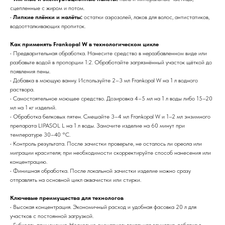
сцепленные с жиром и потом.
•
Липкие плёнки и налёты:
остатки аэрозолей, лаков для волос, антистатиков,
водоотталкивающих пропиток.
Как применять Frankopal W в технологическом цикле
• Предварительная обработка. Нанесите средство в неразбавленном виде или
разбавьте водой в пропорции 1:2. Обработайте загрязнённый участок щёткой до
появления пены.
• Добавка в моющую ванну. Используйте 2–3 мл Frankopal W на 1 л водного
раствора.
• Самостоятельное моющее средство. Дозировка 4–5 мл на 1 л воды либо 15–20
мл на 1 кг изделий.
• Обработка белковых пятен. Смешайте 3–4 мл Frankopal W и 1–2 мл энзимного
препарата LIPASOL L на 1 л воды. Замочите изделие на 60 минут при
температуре 30–40 °C.
• Контроль результата. После зачистки проверьте, не осталось ли ореола или
миграции красителя; при необходимости скорректируйте способ нанесения или
концентрацию.
• Финишная обработка. После локальной зачистки изделие можно сразу
отправлять на основной цикл аквачистки или стирки.
Ключевые преимущества для технологов
• Высокая концентрация. Экономичный расход и удобная фасовка 20 л для
участков с постоянной загрузкой.