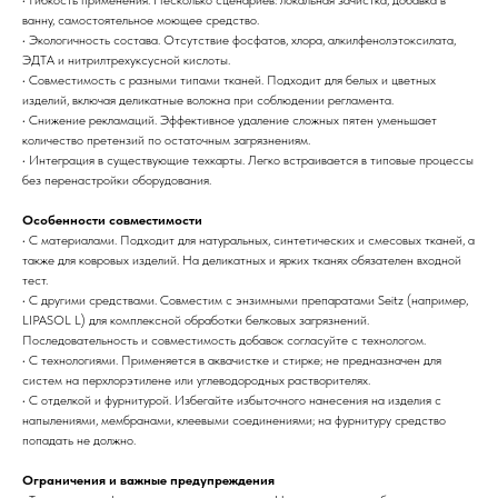
• Гибкость применения. Несколько сценариев: локальная зачистка, добавка в
ванну, самостоятельное моющее средство.
• Экологичность состава. Отсутствие фосфатов, хлора, алкилфенолэтоксилата,
ЭДТА и нитрилтрехуксусной кислоты.
• Совместимость с разными типами тканей. Подходит для белых и цветных
изделий, включая деликатные волокна при соблюдении регламента.
• Снижение рекламаций. Эффективное удаление сложных пятен уменьшает
количество претензий по остаточным загрязнениям.
• Интеграция в существующие техкарты. Легко встраивается в типовые процессы
без перенастройки оборудования.
Особенности совместимости
• С материалами. Подходит для натуральных, синтетических и смесовых тканей, а
также для ковровых изделий. На деликатных и ярких тканях обязателен входной
тест.
• С другими средствами. Совместим с энзимными препаратами Seitz (например,
LIPASOL L) для комплексной обработки белковых загрязнений.
Последовательность и совместимость добавок согласуйте с технологом.
• С технологиями. Применяется в аквачистке и стирке; не предназначен для
систем на перхлорэтилене или углеводородных растворителях.
• С отделкой и фурнитурой. Избегайте избыточного нанесения на изделия с
напылениями, мембранами, клеевыми соединениями; на фурнитуру средство
попадать не должно.
Ограничения и важные предупреждения