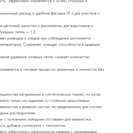
сть. Эффективно справляется с особо стойкими и
номичный расход и удобная фасовка 10 л для участков с
ля щёточной зачистки и распыления: для воротников и
больших пятен — 1:3.
ляет разводов и следов при соблюдении регламента.
температурах. Сохраняет моющую способность в щадящих
зуемое удаление сложных пятен снижает количество
страивается в типовые процессы прачечных и химчисток без
льшинства натуральных и синтетических тканей, но из‑за
нять только на изделиях со стойкими красителями.
аквачистке и влажной чистке; не предназначен для систем
дных растворителях.
им с основными моющими составами для аквачистки;
ть добавок согласуйте с технологом.
айте избыточного нанесения на изделия с напылениями,