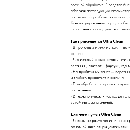
влажной обработке. Средство быс
облегчая последующую аквачистку 
распылять (в разбавленном виде), 
Концентрированная формула обесп
стабильную работу участка и мин
Где применяется Ultra Clean
• В прачечных и химчистках — на 
стиркой.
• Для изделий с экстремальными з
гостиниц, скатерти, фартуки, где
• На проблемных зонах — воротник
и глубоко проникают в волокна.
• При обработке ковровых покрыт
распыления.
• В технологических картах для с
устойчивых загрязнений.
Для чего нужен Ultra Clean
• Локальное размягчение и раство
основной цикл стирки/аквачистки