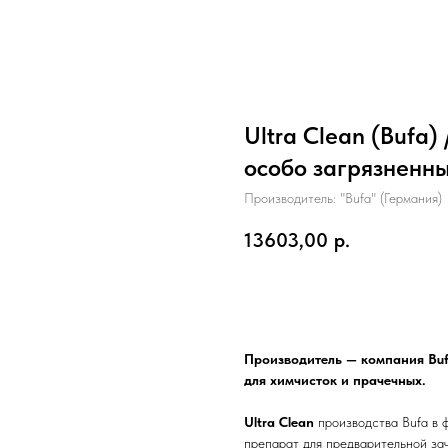
Ultra Clean (Bufa)
особо загрязненны
Производитель: "Bufa" (Германия)
13603,00
р.
Купить
Производитель — компания Buf
для химчисток и прачечных.
Ultra Clean
производства Bufa в 
препарат для предварительной за