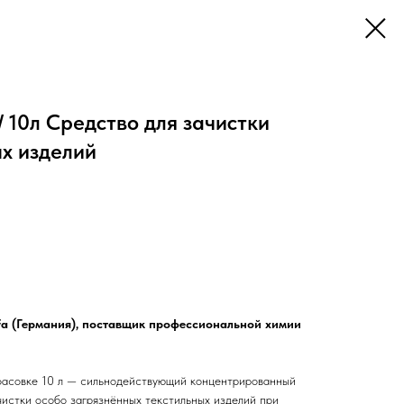
 / 10л Средство для зачистки
х изделий
a (Германия), поставщик профессиональной химии
фасовке 10 л — сильнодействующий концентрированный
чистки особо загрязнённых текстильных изделий при