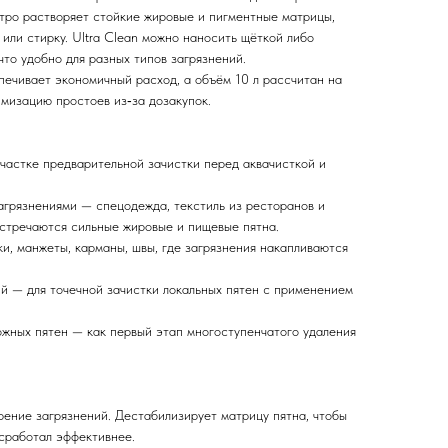
тро растворяет стойкие жировые и пигментные матрицы,
или стирку. Ultra Clean можно наносить щёткой либо
что удобно для разных типов загрязнений.
ечивает экономичный расход, а объём 10 л рассчитан на
имизацию простоев из‑за дозакупок.
участке предварительной зачистки перед аквачисткой и
агрязнениями — спецодежда, текстиль из ресторанов и
 встречаются сильные жировые и пищевые пятна.
и, манжеты, карманы, швы, где загрязнения накапливаются
ий — для точечной зачистки локальных пятен с применением
ложных пятен — как первый этап многоступенчатого удаления
рение загрязнений. Дестабилизирует матрицу пятна, чтобы
 сработал эффективнее.