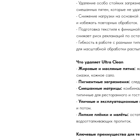
• Удаление особо стойких загрязн
смешанных пятен, которые не удал
• Снижение нагрузки на основной
и избежать повторных обработок.
• Подготовка текстиля к финишной
снижает риск рекламаций по оста
• Гибкость в работе с разными ти
для масштабной обработки распы
Что удаляет Ultra Clean
•
Жировые и масляные пятна:
жи
смазки, кожное сало.
•
Пигментные загрязнения:
след
•
Смешанные матрицы:
комбинац
типичные для ресторанного и гост
•
Уличные и эксплуатационные 
и потом.
•
Липкие плёнки и налёты:
остат
водоотталкивающих пропиток.
Ключевые преимущества для те