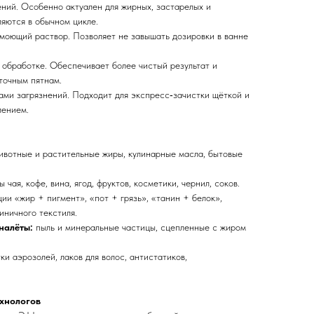
ений. Особенно актуален для жирных, застарелых и
яются в обычном цикле.
 моющий раствор. Позволяет не завышать дозировки в ванне
 обработке. Обеспечивает более чистый результат и
точным пятнам.
пами загрязнений. Подходит для экспресс‑зачистки щёткой и
лением.
вотные и растительные жиры, кулинарные масла, бытовые
ы чая, кофе, вина, ягод, фруктов, косметики, чернил, соков.
ии «жир + пигмент», «пот + грязь», «танин + белок»,
иничного текстиля.
налёты:
пыль и минеральные частицы, сцепленные с жиром
ки аэрозолей, лаков для волос, антистатиков,
хнологов