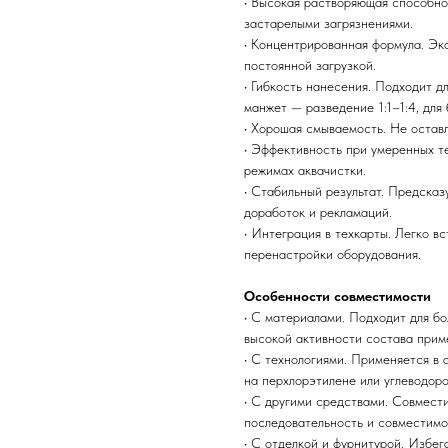
• Высокая растворяющая способно
застарелыми загрязнениями.
• Концентрированная формула. Эко
постоянной загрузкой.
• Гибкость нанесения. Подходит д
манжет — разведение 1:1–1:4, для 
• Хорошая смываемость. Не остав
• Эффективность при умеренных 
режимах аквачистки.
• Стабильный результат. Предска
доработок и рекламаций.
• Интеграция в техкарты. Легко в
перенастройки оборудования.
Особенности совместимости
• С материалами. Подходит для бо
высокой активности состава приме
• С технологиями. Применяется в 
на перхлорэтилене или углеводоро
• С другими средствами. Совмест
последовательность и совместимос
• С отделкой и фурнитурой. Избег