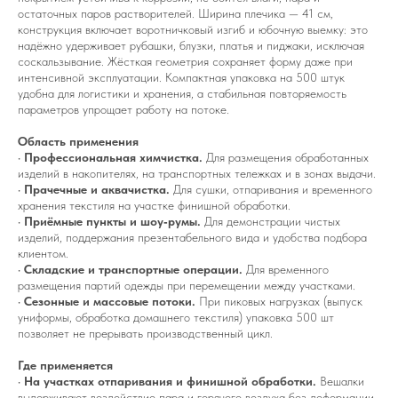
остаточных паров растворителей. Ширина плечика — 41 см,
конструкция включает воротничковый изгиб и юбочную выемку: это
надёжно удерживает рубашки, блузки, платья и пиджаки, исключая
соскальзывание. Жёсткая геометрия сохраняет форму даже при
интенсивной эксплуатации. Компактная упаковка на 500 штук
удобна для логистики и хранения, а стабильная повторяемость
параметров упрощает работу на потоке.
Область применения
•
Профессиональная химчистка.
Для размещения обработанных
изделий в накопителях, на транспортных тележках и в зонах выдачи.
•
Прачечные и аквачистка.
Для сушки, отпаривания и временного
хранения текстиля на участке финишной обработки.
•
Приёмные пункты и шоу‑румы.
Для демонстрации чистых
изделий, поддержания презентабельного вида и удобства подбора
клиентом.
•
Складские и транспортные операции.
Для временного
размещения партий одежды при перемещении между участками.
•
Сезонные и массовые потоки.
При пиковых нагрузках (выпуск
униформы, обработка домашнего текстиля) упаковка 500 шт
позволяет не прерывать производственный цикл.
Где применяется
•
На участках отпаривания и финишной обработки.
Вешалки
выдерживают воздействие пара и горячего воздуха без деформации.