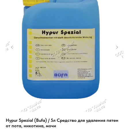
Hypur Spezial (Bufa) / 5л Средство для удаления пятен
Hy
от пота, никотина, мочи
пр