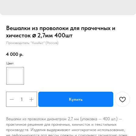
Вешалки из проволоки для прачечных и
хичисток ⌀ 2,7мм 400шт
Производитель: "ХимАкс" (Россия)
4 000
р.
Цвет
Купить
Вешалки из проволоки диаметром 2,7 мм (упаковка — 400 шт.) —
практичное решение для прачечных, химчисток и текстильных
производств. Изделия выдерживают многократное использование,
не деформируются под весом одежды и сохраняют геометрию даже