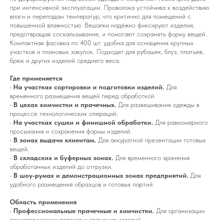
при интенсивной эксплуатации. Проволока устойчива к воздействию
влаги и перепадам температур, что критично для помещений с
повышенной влажностью. Вешалки надёжно фиксируют изделия,
предотвращая соскальзывание, и помогают сохранять форму вещей.
Компактная фасовка по 400 шт. удобна для оснащения крупных
участков и плановых закупок. Подходят для рубашек, блуз, платьев,
брюк и других изделий среднего веса.
Где применяется
•
На участках сортировки и подготовки изделий.
Для
временного размещения вещей перед обработкой.
•
В цехах химчистки и прачечных.
Для развешивания одежды в
процессе технологических операций.
•
На участках сушки и финишной обработки.
Для равномерного
просыхания и сохранения формы изделий.
•
В зонах выдачи клиентам.
Для аккуратной презентации готовых
вещей.
•
В складских и буферных зонах.
Для временного хранения
обработанных изделий до отгрузки.
•
В шоу‑румах и демонстрационных зонах предприятий.
Для
удобного размещения образцов и готовых партий.
Область применения
•
Профессиональные прачечные и химчистки.
Для организации
технологических потоков и хранения изделий.