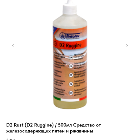
D2 Rust (D2 Ruggine) / 500мл Средство от
Hy
железосодержащих пятен и ржавчины
и 
1 352
р.
913