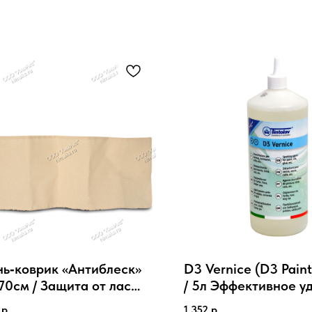
нь‑коврик «Антиблеск»
D3 Vernice (D3 Pain
70см / Защита от лас
/ 5л Эффективное у
 глажении
лакокрасочных пят
р.
1 352
р.