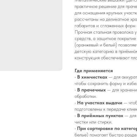
практичное решение для праче
для оснащения крупных участк
рассчитаны на деликатное хр
габаритов и сглаженных форм 
Прочная стальная проволока у
средств, а защитное покрыти
(оранжевый и белый) позволяе
детскую категорию в приёмном
конструкция обеспечивают пл
Где применяется
•
В химчистках
— для аккура
чтобы сохранить форму и избе
•
В прачечных
— для хранени
обработки.
•
На участках выдачи
— чтоб
подготовлены к передаче клиен
•
В приёмных пунктах
— для
чистки или стирки.
•
При сортировке по катег
белые) помогает быстро разде