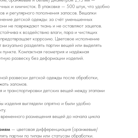
чных и химчисток. В упаковке — 500 штук, что удобно
ов и регулярного пополнения запасов. Вешалки
анение детской одежды: за счёт уменьшенных
они не повреждают ткань и не оставляют зацепов.
стойчива к воздействию влаги, пара и чистящих
е предотвращает коррозию. Цветовое исполнение
т визуально разделять партии вещей или выделять
 пункте. Компактная геометрия и надёжная
отную развеску без деформации изделий.
тной развески детской одежды после обработки,
жать заломов.
я и транспортировки детских вещей между этапами
ы изделия выглядели опрятно и были удобно
ту.
 временного размещения вещей до начала цикла
ориям
— цветовая дифференциация (оранжевые/
лять партии по типам или статусам обработки.