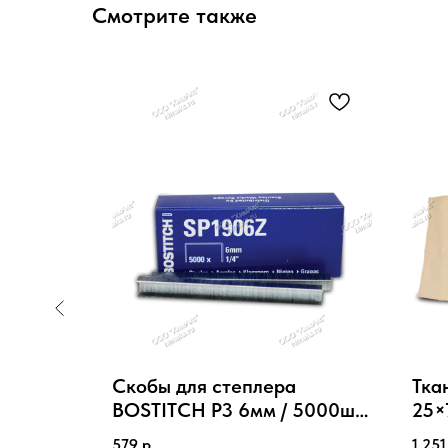
Смотрите также
h®,
Скобы для степлера
Тка
BOSTITCH P3 6мм / 5000шт
25×
Маркировка заказов в
при
579
р.
1 251