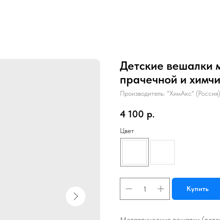
Детские вешалки м
прачечной и химчи
Производитель: "ХимАкс" (Россия)
4 100
р.
Цвет
Купить
Металлические вешалки (детс