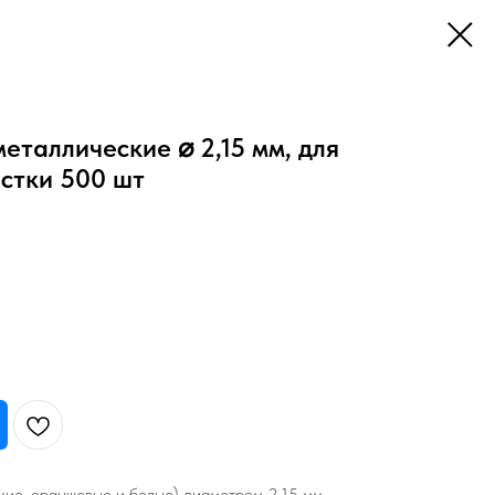
еталлические ⌀ 2,15 мм, для
стки 500 шт
кие, оранжевые и белые) диаметром 2,15 мм —