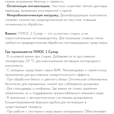
тканям визуальную белизну и свежесть.
•
Остаточную пигментацию.
Частично осветляет лёгкие цветовые
переходы, вызванные многократной стиркой.
•
Микробиологическую нагрузку.
Дезинфицирующие компоненты
снижают количество микроорганизмов на текстиле, повышая
гигиеничность обработки.
Важно:
ПЛЮС 2 Супер — это усилитель стирки, а не
самостоятельный пятновыводитель. Для локальных сложных пятен
требуется предварительная обработка пятновыводными средствами.
Где применяется ПЛЮС 2 Супер
• В основной ванне при стирке. Добавляется по достижении
температуры 50 °C для максимальной активации кислородного
компонента.
• С моющими средствами серии ВИК. Рекомендован к совместному
применению для достижения синергетического эффекта.
• При обработке белого и цветного белья. Оптический отбеливатель
безопасен для окрашенных тканей при соблюдении дозировки.
• Для спецодежды и униформы. Где важны не только удаление
загрязнений, но и поддержание презентабельного внешнего вида.
• В прачечных с автоматическими системами дозирования.
Концентрированная формула удобна для интеграции в
существующие техкарты.
• При работе с плотными и ворсовыми материалами. Обеспечивает