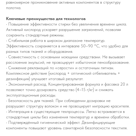
равномерное проникновение активных компонентов в структуру
полотна.
Ключевые преимущества для технологов
• Повышение эффективности стирки без увеличения времени цикла.
Активный кислород ускоряет разрушение загрязнений, позволяя
сохранить стандартные режимы.
• Стабильная работа в широком диапазоне температур.
Эффективность сохраняется в интервале 50–90 °C, что удобно для
разных типов тканей и оборудования.
• Совместимость с основными моющими средствами. Не вызывает
расслоения эмульсий, не провоцирует избыточное пенообразование.
• Снижение рекламаций по «серости» и остаточным пятнам.
Комплексное действие (кислород + оптический отбеливатель +
дезинфекция) улучшает итоговый результат.
• Экономичный расход. Концентрированная формула и фасовка 20 л
позволяют точно дозировать средство (4–15 г/кг) и снижать
эксплуатационные расходы.
• Безопасность для тканей. При соблюдении дозировки не
разрушает структуру волокон и не провоцирует миграцию красителя.
• Интеграция в существующие техпроцессы. Легко встраивается в
стандартные циклы без изменения температур и времени обработки.
• Подтверждённый гигиенический эффект. Дезинфицирующие
компоненты повышают уровень санитарной безопасности текстиля.