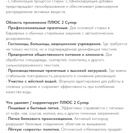
• Стабилизация процесса стирки. Стабилизирующие добавки
предотвращают пенообразование и обеспечивают равномерное
распределение активных веществ.
Область применения ПЛЮС 2 Супер
•
Профессиональные прачечные.
Для основной стирки в
барьерных и обычных стиральных машинах с автоматическим
дозированием.
•
Гостиницы, больницы, медицинские учреждения.
Где требуется
не только чистота, но и подтверждённая дезинфекция текстиля.
•
Предприятия общественного питания и клининга.
Для
обработки спецодежды, скатертей, полотенец и другого
сильнозагрязнённого текстиля.
•
Производственные прачечные с высокой загрузкой.
Где важна
стабильная повторяемость результата и снижение рекламаций.
•
Участки с жёсткой водой.
Формула адаптирована для работы в
сложных условиях и сохраняет эффективность при колебаниях
качества воды.
Что удаляет / корректирует ПЛЮС 2 Супер
•
Пищевые и бытовые пятна.
Эффективно справляется с пятнами
от кофе, чая, соусов, молока, яиц и других типичных загрязнений.
•
Пятна белкового происхождения.
Активный кислород
разрушает белковые соединения, облегчая их вымывание.
•
Лёгкую «серость» полотна.
Оптический отбеливатель придаёт