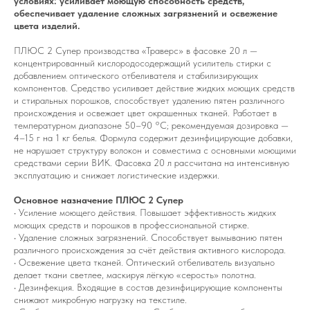
условиях: усиливает моющую способность средств,
обеспечивает удаление сложных загрязнений и освежение
цвета изделий.
ПЛЮС 2 Супер производства «Траверс» в фасовке 20 л —
концентрированный кислородосодержащий усилитель стирки с
добавлением оптического отбеливателя и стабилизирующих
компонентов. Средство усиливает действие жидких моющих средств
и стиральных порошков, способствует удалению пятен различного
происхождения и освежает цвет окрашенных тканей. Работает в
температурном диапазоне 50–90 °C; рекомендуемая дозировка —
4–15 г на 1 кг белья. Формула содержит дезинфицирующие добавки,
не нарушает структуру волокон и совместима с основными моющими
средствами серии ВИК. Фасовка 20 л рассчитана на интенсивную
эксплуатацию и снижает логистические издержки.
Основное назначение ПЛЮС 2 Супер
• Усиление моющего действия. Повышает эффективность жидких
моющих средств и порошков в профессиональной стирке.
• Удаление сложных загрязнений. Способствует вымыванию пятен
различного происхождения за счёт действия активного кислорода.
• Освежение цвета тканей. Оптический отбеливатель визуально
делает ткани светлее, маскируя лёгкую «серость» полотна.
• Дезинфекция. Входящие в состав дезинфицирующие компоненты
снижают микробную нагрузку на текстиле.