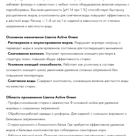
забивает фильтры и совместимо с любым типом оборудования, включая машины с
парообогревом. Высокая щелочность (pH 14 при 1 %) способствует быстрому
расщеплению жиров, а компоненты для смягчения воды повышают эффективность
в жёсткой воде. Расход — 1–8 мл на 1 кг изделий в зависимости от степени
загрязнения и жёсткости воды.
Основное назначение Lizerna Active Green
•
Растворение и эмульгирование жиров.
Разрушает жировую матрицу и
переводит жиры в эмульгированное состояние для последующего вымывания.
•
Смачивание волокон.
Улучшает проникновение моющего раствора в
структуру ткани, повышая общую эффективность стирки.
•
Усиление моющей способности.
Работает как усилитель в составе
основного моющего цикла, увеличивая удаление сложных загрязнений без
повышения температуры.
•
Смягчение воды.
Содержит компоненты, снижающие влияние жёсткости воды
на качество стирки.
Область применения Lizerna Active Green
• Профессиональная стирка и аквачистка. В основной мойке для удаления
жировых и смешанных загрязнений.
• Обработка рабочей одежды и униформы. Для изделий с сильными жировыми и
белковыми загрязнениями.
• Стирка кухонного и больничного белья. Где требуется эффективное удаление
жиров и белковых компонентов при соблюдении санитарных норм.
• Работа в жёсткой воде. Формула оптимизирована для регионов с повышенной