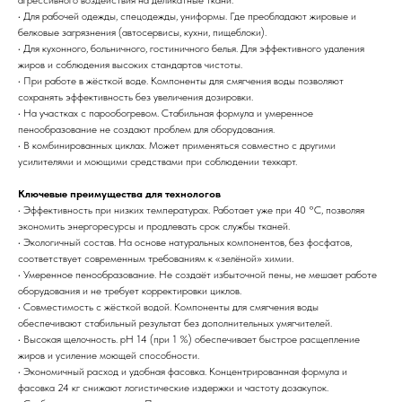
агрессивного воздействия на деликатные ткани.
• Для рабочей одежды, спецодежды, униформы. Где преобладают жировые и
белковые загрязнения (автосервисы, кухни, пищеблоки).
• Для кухонного, больничного, гостиничного белья. Для эффективного удаления
жиров и соблюдения высоких стандартов чистоты.
• При работе в жёсткой воде. Компоненты для смягчения воды позволяют
сохранять эффективность без увеличения дозировки.
• На участках с парообогревом. Стабильная формула и умеренное
пенообразование не создают проблем для оборудования.
• В комбинированных циклах. Может применяться совместно с другими
усилителями и моющими средствами при соблюдении техкарт.
Ключевые преимущества для технологов
• Эффективность при низких температурах. Работает уже при 40 °C, позволяя
экономить энергоресурсы и продлевать срок службы тканей.
• Экологичный состав. На основе натуральных компонентов, без фосфатов,
соответствует современным требованиям к «зелёной» химии.
• Умеренное пенообразование. Не создаёт избыточной пены, не мешает работе
оборудования и не требует корректировки циклов.
• Совместимость с жёсткой водой. Компоненты для смягчения воды
обеспечивают стабильный результат без дополнительных умягчителей.
• Высокая щелочность. pH 14 (при 1 %) обеспечивает быстрое расщепление
жиров и усиление моющей способности.
• Экономичный расход и удобная фасовка. Концентрированная формула и
фасовка 24 кг снижают логистические издержки и частоту дозакупок.