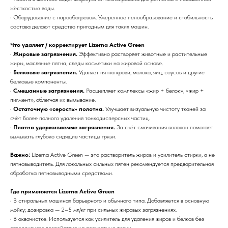
жёсткостью воды.
• Оборудование с парообогревом. Умеренное пенообразование и стабильность
состава делают средство пригодным для таких машин.
Что удаляет / корректирует Lizerna Active Green
•
Жировые загрязнения.
Эффективно растворяет животные и растительные
жиры, масляные пятна, следы косметики на жировой основе.
•
Белковые загрязнения.
Удаляет пятна крови, молока, яиц, соусов и другие
белковые компоненты.
•
Смешанные загрязнения.
Расщепляет комплексы «жир + белок», «жир +
пигмент», облегчая их вымывание.
•
Остаточную «серость» полотна.
Улучшает визуальную чистоту тканей за
счёт более полного удаления тонкодисперсных частиц.
•
Плотно удерживаемые загрязнения.
За счёт смачивания волокон помогает
вымывать глубоко сидящие частицы грязи.
Важно:
Lizerna Active Green — это растворитель жиров и усилитель стирки, а не
пятновыводитель. Для локальных сильных пятен рекомендуется предварительная
обработка пятновыводными средствами.
Где применяется Lizerna Active Green
• В стиральных машинах барьерного и обычного типа. Добавляется в основную
мойку; дозировка — 2–5 мл/кг при сильных жировых загрязнениях.
• В аквачистке. Используется как усилитель для удаления жиров и белков без