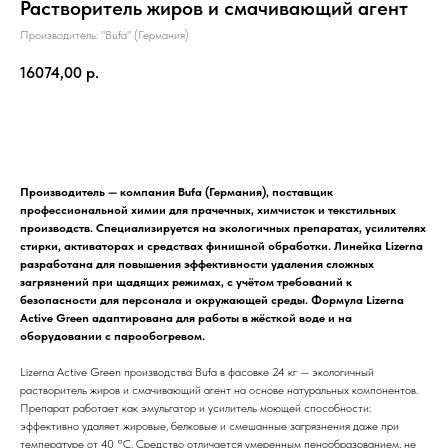
Растворитель жиров и смачивающий агент
Производитель: "Bufa" (Германия)
16074,00
р.
Купить
Производитель — компания Bufa (Германия), поставщик
профессиональной химии для прачечных, химчисток и текстильных
производств. Специализируется на экологичных препаратах, усилителях
стирки, активаторах и средствах финишной обработки. Линейка Lizerna
разработана для повышения эффективности удаления сложных
загрязнений при щадящих режимах, с учётом требований к
безопасности для персонала и окружающей среды. Формула Lizerna
Active Green адаптирована для работы в жёсткой воде и на
оборудовании с парообогревом.
Lizerna Active Green производства Bufa в фасовке 24 кг — экологичный
растворитель жиров и смачивающий агент на основе натуральных компонентов.
Препарат работает как эмульгатор и усилитель моющей способности:
эффективно удаляет жировые, белковые и смешанные загрязнения даже при
температуре от 40 °C. Средство отличается умеренным пенообразованием, не