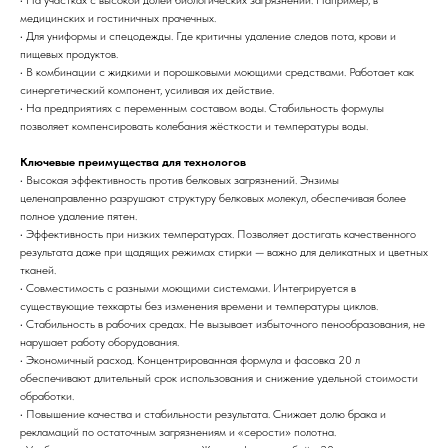
• На участках с высокой долей биологических загрязнений. Например, в
медицинских и гостиничных прачечных.
• Для униформы и спецодежды. Где критичны удаление следов пота, крови и
пищевых продуктов.
• В комбинации с жидкими и порошковыми моющими средствами. Работает как
синергетический компонент, усиливая их действие.
• На предприятиях с переменным составом воды. Стабильность формулы
позволяет компенсировать колебания жёсткости и температуры воды.
Ключевые преимущества для технологов
• Высокая эффективность против белковых загрязнений. Энзимы
целенаправленно разрушают структуру белковых молекул, обеспечивая более
полное удаление пятен.
• Эффективность при низких температурах. Позволяет достигать качественного
результата даже при щадящих режимах стирки — важно для деликатных и цветных
тканей.
• Совместимость с разными моющими системами. Интегрируется в
существующие техкарты без изменения времени и температуры циклов.
• Стабильность в рабочих средах. Не вызывает избыточного пенообразования, не
нарушает работу оборудования.
• Экономичный расход. Концентрированная формула и фасовка 20 л
обеспечивают длительный срок использования и снижение удельной стоимости
обработки.
• Повышение качества и стабильности результата. Снижает долю брака и
рекламаций по остаточным загрязнениям и «серости» полотна.