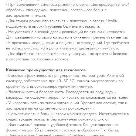
• При замачивании сильнозагрязнённого белья. Для предварительной
обработки спецодежды, полотенец, постельного белья с
застарелыми пятнами.
• Для стирки домашнего текстиля и полотенец в отелях. Чтобы
поддерживать высокий уровень белизны и свежести.
• На участках с высокой долей рекламаций по пятнам и «серости».
Для повышения итогового качества и снижения претензий клиентов.
• В прачечных медицинских и социальных учреждений. Где требуется
не только очистка, но и дополнительная дезинфекция текстиля.
• Для обработки столового белья и униформы. Где критичны белизна
и отсутствие посторонних запахов.
Ключевые преимущества для технологов
• Высокая эффективность при умеренных температурах. Активный
кислород работает уже при 40–50 °C, снижая энергозатраты по
сравнению с высокотемпературным кипячением.
• Экологичность и безопасность. Распадается на соду, воду и
кислород; не содержит хлора, полностью выполаскивается из ткани.
• Универсальность по типам загрязнений. Удаляет как свежие, так и
застарелые пятна органического происхождения.
• Совместимость с большинством моющих средств. Интегрируется в
существующие техкарты без изменения основного цикла.
• Экономичный расход и удобная фасовка. Концентрированная
форма и мешок 25 кг снижают стоимость обработки 1 кг белья.
• Дополнительный дезинфицирующий эффект. Помогает