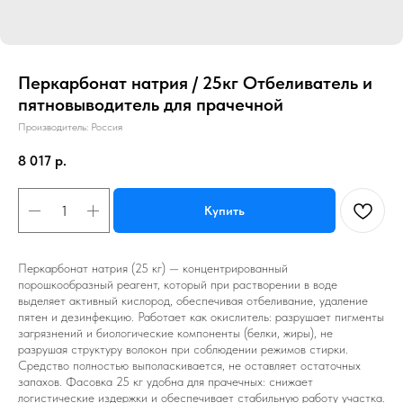
Перкарбонат натрия / 25кг Отбеливатель и
пятновыводитель для прачечной
Производитель: Россия
8 017
р.
Купить
Перкарбонат натрия (25 кг) — концентрированный
порошкообразный реагент, который при растворении в воде
выделяет активный кислород, обеспечивая отбеливание, удаление
пятен и дезинфекцию. Работает как окислитель: разрушает пигменты
загрязнений и биологические компоненты (белки, жиры), не
разрушая структуру волокон при соблюдении режимов стирки.
Средство полностью выполаскивается, не оставляет остаточных
запахов. Фасовка 25 кг удобна для прачечных: снижает
логистические издержки и обеспечивает стабильную работу участка.