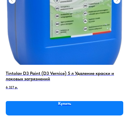
Tintolav D3 Paint (D3 Vernice) 5 л Удаление краски и
Ме
лаковых загрязнений
1 6
6 327
р.
Купить