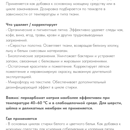
Применяется как добавка к основному моющему средству или в
цикле замачивания. Дозировка подбирается по техкарте в
зависимости от температуры и типа ткани.
Что удаляет / корректирует
• Органические и пигментные пятна. Эффективно удаляет следы чая,
кофе, вина, ягод, травы, крови и других трудновыводимых
загрязнений.
• «Серость» полотна. Осветляет ткани, возвращая белизну хлопку,
льну и белым смесовым материалам.
• Биологические загрязнения. Уничтожает бактерии и устраняет
запахи, связанные с белковыми и жировыми загрязнениями.
• Остаточные красители и пожелтение. Корректирует лёгкое
пожелтение и неравномерную окраску, вызванную длительной
эксплуатацией.
• Микрофлору на текстиле. Обеспечивает дополнительный
дезинфицирующий эффект в цикле стирки.
Важно: перкарбонат натрия наиболее эффективен при
температуре 40–60 °C и в слабощелочной среде. Для шерсти,
шёлка и деликатных мембран не применяется.
Где применяется
• В основных циклах стирки белого и цветного белья. Как добавка к
моющему средству для усиления отбеливания и удаления пятен.