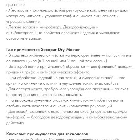
при носке.
• Жёсткость и сминаемость. Аппретирующие компоненты придают
материалу мягкость, улучшают гриф и снижают сминаемость,
упрощая глажение.
• Лёгкие запахи и микрофлору. Дезодорирующие и
антибактериальные свойства освежают изделия и уменьшают
остаточные запахи.
Где применяется Secapur Dry‑Master
• В машинах химической чистки на перхлорэтилене — как усилитель
основного цикла (в 1‑ванной или 2‑ванной технологии).
• Во второй ванне при 2‑ванной обработке — для финишной доводки,
придания грифа и антистатического эффекта.
• При обработке изделий из синтетики и смесовых тканей — где
критично снижение статики и улучшение тактильных свойств.
• Для ассортимента, требующего упрощённого глажения — за счёт
аппретирования снижается сминаемость.
• На высоконагруженных участках химчисток — чтобы повысить
стабильность качества и снизить количество рекламаций.
• Для вещей, склонных к накоплению запахов (спортивная одежда,
униформа) — благодаря дезодорирующему и антибактериальному
действию.
Ключевые преимущества для технологов
• Комплексный эффект. Одновременно усиливает чистку, даёт