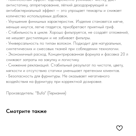
антистатику, аппретирование, лёгкий дезодорирующий и
антибактериальный эффект — это упрощает техкарты и снижает
количество используемых добавок.
• Улучшение финишных характеристик. Изделия становятся мягче,
меньше мнутся, легче гладятся, приобретают приятный гриф.
• Стабильность в цикле. Хорошо фильтруется, не создаёт отложений,
не мешает дистилляции и не забивает фильтры.
• Универсальность по типам волокон. Подходит для натуральных,
синтетических и смесовых тканей при соблюдении технологии.
• Экономичный расход. Концентрированная формула и фасовка 20 л
снижают затраты на закупку и логистику.
• Снижение рекламаций. Стабильный результат по чистоте, цвету,
мягкости и отсутствию статики уменьшает претензии клиентов.
• Безопасность для фурнитуры. Не оказывает негативного
воздействия на фурнитуру при корректной дозировке.
Производитель: "Bufa" (Германия)
Смотрите также