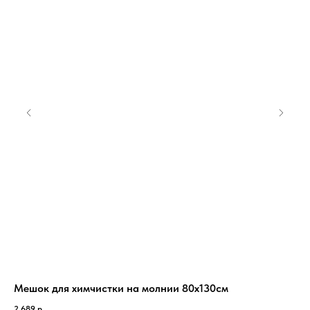
Мешок для химчистки на молнии 80х130см
Hy
пр
2 689
р.