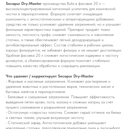
Secapur Dry‑Master
производства Bufa в фасовке 20 л —
высококонцентрированный катионный усилитель для химической
чистки в перхлорэтилене. Формула сочетает очищающие
компоненты с антистатическими и аппретирующими добавками:
средство не только усиливает удаление загрязнений, но и улучшает
финишные характеристики изделий. Препарат придаёт ткани
мягкость, плотность грифа, снижает сминаемость и накопление
статики, а также обеспечивает лёгкий дезодорирующий и
антибактериальный эффект. Состав стабилен в рабочих циклах,
хорошо фильтруется, не забивает фильтры и не мешает дистилляции.
Удобная фасовка 20 л снижает логистические издержки и частоту
дозакупок, а сбалансированная формула помогает стабильно
повышать качество обработки и сокращать рекламации.
Что удаляет / корректирует Secapur Dry‑Master
• Жировые и масляные загрязнения. Усиливает растворение и
удаление животных и растительных жиров, технических масел и
бытовых налётов в перхлорэтилене.
• Белковые и смешанные загрязнения. Повышает эффективность
выведения пятен крови, пота, молока и сложных матриц за счёт
лучшего смачивания и разрыхления загрязнения.
• Остаточную «серость» полотна. Снижает серый оттенок на белых
и светлых тканях, улучшая визуальную чистоту.
• Статический заряд. Антистатические добавки уменьшают
накопление статики, предотвращая прилипание пыли и дискомфорт