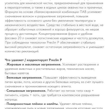
усилитель для химической чистки, предназначенный для применения
в перхлорэтилене, а также в водных циклах аквачистки и прачечных.
Формула на основе сбалансированной комбинации ПАВ усиливает
смачивание волокон и разрыхление загрязнений, повышая
эффективность основного цикла без увеличения температуры и
механического воздействия. Средство стабильно в жёсткой воде, не
образует избыточных отложений и хорошо фильтруется, не мешая
процессу дистилляции. Концентрированная форма и удобная
фасовка 20 л снижают логистические издержки и частоту дозакупок.
При соблюдении технологии Preclin P обеспечивает стабильно
высокий результат, снижает остаточную загрязнённость и уменьшает
количество рекламаций.
Что удаляет / корректирует Preclin P
•
Жировые и масляные загрязнения.
Усиливает растворение и
удаление животных и растительных жиров, технических масел,
бытовых налётов.
•
Белковые загрязнения.
Повышает эффективность выведения
пятен крови, пота, молока и других белковых матриц за счёт лучшего
смачивания и проникновения моющего агента.
•
Смешанные загрязнения.
Работает на пятнах типа «жир +
пигмент», «грязь + пот», где требуется комплексное разрыхление
матрицы.
•
Поверхностные плёнки и налёты.
Удаляет лёгкие плёнки,
удерживающие пыль и новые загрязнения, улучшая итоговую чистоту