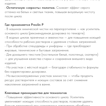
изделия.
•
Остаточную «серость» полотна.
Снижает эффект серого
оттенка на белых и светлых тканях, повышая визуальную чистоту
после цикла.
Где применяется Preclin P
• В машинах химической чистки на перхлорэтилене — как усилитель
основного цикла (рекомендуемая дозировка по техкарте).
• В водных циклах прачечных и аквачистки — для повышения моющей
способности рабочих растворов и удаления стойких загрязнений.
• При обработке спецодежды и униформы — где преобладают
жировые, технические и бытовые загрязнения.
• Для домашнего текстиля (постельное бельё, полотенца, скатерти)
— для улучшения качества стирки и сохранения внешнего вида
изделий.
• На участках с жёсткой водой — благодаря стабильности формулы
без корректировки дозировки.
• На высоконагруженных участках химчисток — чтобы продлить
ресурс растворителя и моющих составов за счёт снижения
накопления загрязнений в ванне.
Ключевые преимущества для технологов
• Повышение эффективности основного цикла. Усилитель
увеличивает моющую способность растворов, позволяя удалять
больше загрязнений при стандартных параметрах обработки.