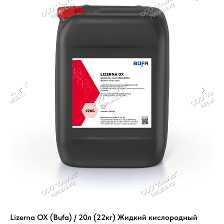
Lizerna OX (Bufa) / 20л (22кг) Жидкий кислородный
Ст