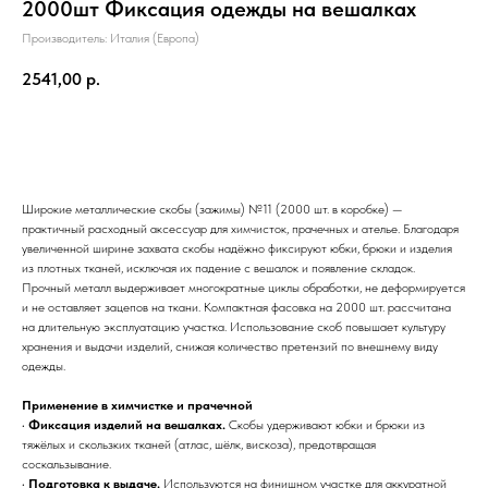
2000шт Фиксация одежды на вешалках
Производитель: Италия (Европа)
2541,00
р.
Купить
Широкие металлические скобы (зажимы) №11 (2000 шт. в коробке) —
практичный расходный аксессуар для химчисток, прачечных и ателье. Благодаря
увеличенной ширине захвата скобы надёжно фиксируют юбки, брюки и изделия
из плотных тканей, исключая их падение с вешалок и появление складок.
Прочный металл выдерживает многократные циклы обработки, не деформируется
и не оставляет зацепов на ткани. Компактная фасовка на 2000 шт. рассчитана
на длительную эксплуатацию участка. Использование скоб повышает культуру
хранения и выдачи изделий, снижая количество претензий по внешнему виду
одежды.
Применение в химчистке и прачечной
•
Фиксация изделий на вешалках.
Скобы удерживают юбки и брюки из
тяжёлых и скользких тканей (атлас, шёлк, вискоза), предотвращая
соскальзывание.
•
Подготовка к выдаче.
Используются на финишном участке для аккуратной