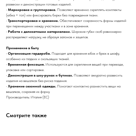
развески и демонстрации готовых изделий.
•
Маркировка и группировка.
Позволяют временно скреплять комплекты
(юбка + топ) или фиксировать бирки без повреждения ткани.
•
Транспортировка и хранение.
Обеспечивают сохранность формы изделий
при перемещении между участками и в зоне хранения.
•
Работа с деликатными материалами.
Широкие губки скоб равномерно
распределяют нагрузку, не образуя заломов и зацепов.
Применение в быту
•
Организация гардероба.
Подходят для хранения юбок и брюк в шкафу,
особенно из гладких и скользящих тканей.
•
Временная фиксация.
Используются для скрепления вещей при переезде,
упаковке или сортировке.
•
Демонстрация в шоу‑румах и бутиках.
Позволяют аккуратно развесить
изделия на вешалках без риска падения.
•
Хранение сезонной одежды.
Помогают компактно разместить вещи на
вешалках, сохраняя их форму.
Производитель: Италия (ЕС)
Смотрите также