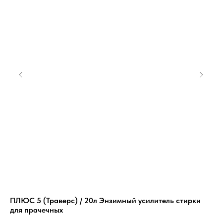
ПЛЮС 5 (Траверс) / 20л Энзимный усилитель стирки
Щё
для прачечных
521