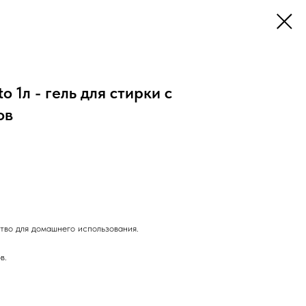
o 1л - гель для стирки с
ов
во для домашнего использования.
в.