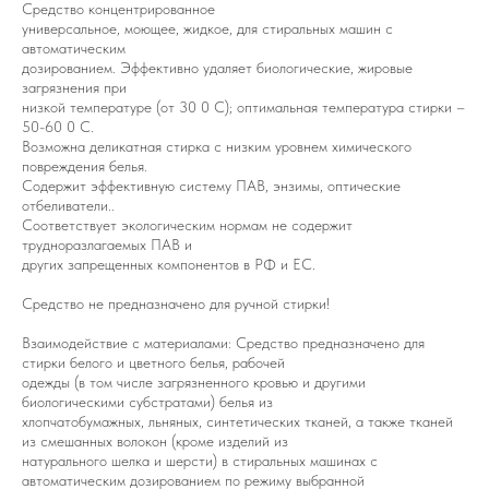
Средство концентрированное
универсальное, моющее, жидкое, для стиральных машин с
автоматическим
дозированием. Эффективно удаляет биологические, жировые
загрязнения при
низкой температуре (от 30 0 С); оптимальная температура стирки –
50-60 0 С.
Возможна деликатная стирка с низким уровнем химического
повреждения белья.
Содержит эффективную систему ПАВ, энзимы, оптические
отбеливатели..
Соответствует экологическим нормам не содержит
трудноразлагаемых ПАВ и
других запрещенных компонентов в РФ и ЕС.
Средство не предназначено для ручной стирки!
Взаимодействие с материалами: Средство предназначено для
стирки белого и цветного белья, рабочей
одежды (в том числе загрязненного кровью и другими
биологическими субстратами) белья из
хлопчатобумажных, льняных, синтетических тканей, а также тканей
из смешанных волокон (кроме изделий из
натурального шелка и шерсти) в стиральных машинах с
автоматическим дозированием по режиму выбранной