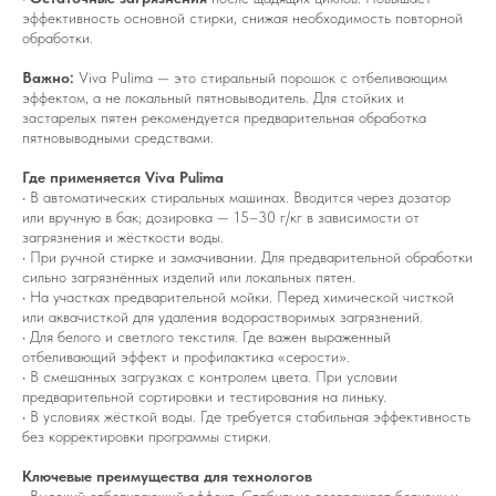
эффективность основной стирки, снижая необходимость повторной
обработки.
Важно:
Viva Pulima — это стиральный порошок с отбеливающим
эффектом, а не локальный пятновыводитель. Для стойких и
застарелых пятен рекомендуется предварительная обработка
пятновыводными средствами.
Где применяется Viva Pulima
• В автоматических стиральных машинах. Вводится через дозатор
или вручную в бак; дозировка — 15–30 г/кг в зависимости от
загрязнения и жёсткости воды.
• При ручной стирке и замачивании. Для предварительной обработки
сильно загрязнённых изделий или локальных пятен.
• На участках предварительной мойки. Перед химической чисткой
или аквачисткой для удаления водорастворимых загрязнений.
• Для белого и светлого текстиля. Где важен выраженный
отбеливающий эффект и профилактика «серости».
• В смешанных загрузках с контролем цвета. При условии
предварительной сортировки и тестирования на линьку.
• В условиях жёсткой воды. Где требуется стабильная эффективность
без корректировки программы стирки.
Ключевые преимущества для технологов