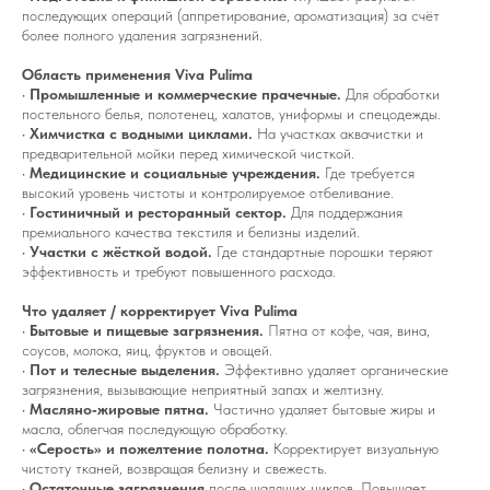
последующих операций (аппретирование, ароматизация) за счёт
более полного удаления загрязнений.
Область применения Viva Pulima
•
Промышленные и коммерческие прачечные.
Для обработки
постельного белья, полотенец, халатов, униформы и спецодежды.
•
Химчистка с водными циклами.
На участках аквачистки и
предварительной мойки перед химической чисткой.
•
Медицинские и социальные учреждения.
Где требуется
высокий уровень чистоты и контролируемое отбеливание.
•
Гостиничный и ресторанный сектор.
Для поддержания
премиального качества текстиля и белизны изделий.
•
Участки с жёсткой водой.
Где стандартные порошки теряют
эффективность и требуют повышенного расхода.
Что удаляет / корректирует Viva Pulima
•
Бытовые и пищевые загрязнения.
Пятна от кофе, чая, вина,
соусов, молока, яиц, фруктов и овощей.
•
Пот и телесные выделения.
Эффективно удаляет органические
загрязнения, вызывающие неприятный запах и желтизну.
•
Масляно‑жировые пятна.
Частично удаляет бытовые жиры и
масла, облегчая последующую обработку.
•
«Серость» и пожелтение полотна.
Корректирует визуальную
чистоту тканей, возвращая белизну и свежесть.
•
Остаточные загрязнения
после щадящих циклов. Повышает