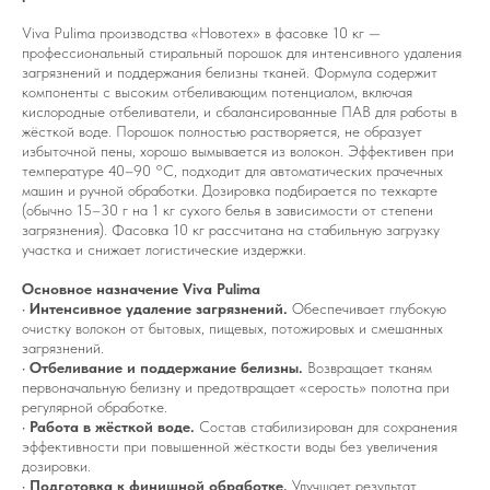
Viva Pulima производства «Новотех» в фасовке 10 кг —
профессиональный стиральный порошок для интенсивного удаления
загрязнений и поддержания белизны тканей. Формула содержит
компоненты с высоким отбеливающим потенциалом, включая
кислородные отбеливатели, и сбалансированные ПАВ для работы в
жёсткой воде. Порошок полностью растворяется, не образует
избыточной пены, хорошо вымывается из волокон. Эффективен при
температуре 40–90 °C, подходит для автоматических прачечных
машин и ручной обработки. Дозировка подбирается по техкарте
(обычно 15–30 г на 1 кг сухого белья в зависимости от степени
загрязнения). Фасовка 10 кг рассчитана на стабильную загрузку
участка и снижает логистические издержки.
Основное назначение Viva Pulima
•
Интенсивное удаление загрязнений.
Обеспечивает глубокую
очистку волокон от бытовых, пищевых, потожировых и смешанных
загрязнений.
•
Отбеливание и поддержание белизны.
Возвращает тканям
первоначальную белизну и предотвращает «серость» полотна при
регулярной обработке.
•
Работа в жёсткой воде.
Состав стабилизирован для сохранения
эффективности при повышенной жёсткости воды без увеличения
дозировки.
•
Подготовка к финишной обработке.
Улучшает результат