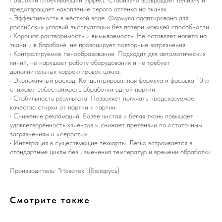
• Высокий отбеливающий эффект. Стабильно возвращает белизну и
предотвращает накопление серого оттенка на тканях.
• Эффективность в жёсткой воде. Формула адаптирована для
российских условий эксплуатации без потери моющей способности.
• Хорошая растворимость и вымываемость. Не оставляет налёта на
ткани и в барабане, не провоцирует повторные загрязнения.
• Контролируемое пенообразование. Подходит для автоматических
линий, не нарушает работу оборудования и не требует
дополнительных корректировок цикла.
• Экономичный расход. Концентрированная формула и фасовка 10 кг
снижают себестоимость обработки одной партии.
• Стабильность результата. Позволяет получать предсказуемое
качество стирки от партии к партии.
• Снижение рекламаций. Более чистая и белая ткань повышает
удовлетворённость клиентов и снижает претензии по остаточным
загрязнениям и «серости».
• Интеграция в существующие техкарты. Легко встраивается в
стандартные циклы без изменения температур и времени обработки.
Производитель: "Новотех" (Беларусь)
Смотрите также