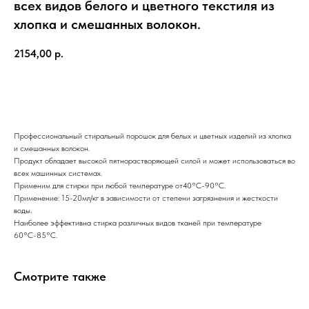
всех видов белого и цветного текстиля из
хлопка и смешанных волокон.
2154,00
р.
Купить
Профессиональный стиральный порошок для белых и цветных изделий из хлопка
и смешанных волокон.
Продукт обладает высокой пятнорастворяющей силой и может использоваться во
всех машинных системах.
Применим для стирки при любой температуре от40°С-90°С.
Применение: 15-20мл/кг в зависимости от степени загрязнения и жесткости
воды.
Наиболее эффективна стирка различных видов тканей при температуре
60°С-85°С.
Смотрите также