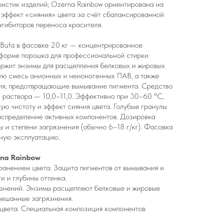
ристик изделий; Ozerna Rainbow ориентирована на
 эффект «сияния» цвета за счёт сбалансированной
гибиторов переноса красителя.
 Bufa в фасовке 20 кг — концентрированное
форме порошка для профессиональной стирки
ержит энзимы для расщепления белковых и жировых
ую смесь анионных и неионогенных ПАВ, а также
ля, предотвращающие вымывание пигмента. Средство
 раствора — 10,0–11,0. Эффективно при 30–60 °C,
ую чистоту и эффект сияния цвета. Голубые гранулы
спределение активных компонентов. Дозировка
ы и степени загрязнения (обычно 6–18 г/кг). Фасовка
ную эксплуатацию.
na Rainbow
хранением цвета. Защита пигментов от вымывания и
и и глубины оттенка.
язнений. Энзимы расщепляют белковые и жировые
ешанные загрязнения.
 цвета. Специальная композиция компонентов