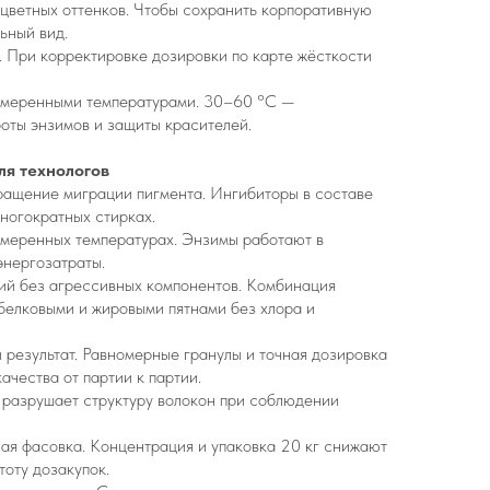
цветных оттенков. Чтобы сохранить корпоративную
ьный вид.
й. При корректировке дозировки по карте жёсткости
с умеренными температурами. 30–60 °C —
оты энзимов и защиты красителей.
я технологов
ращение миграции пигмента. Ингибиторы в составе
ногократных стирках.
умеренных температурах. Энзимы работают в
энергозатраты.
ний без агрессивных компонентов. Комбинация
белковыми и жировыми пятнами без хлора и
 результат. Равномерные гранулы и точная дозировка
ачества от партии к партии.
е разрушает структуру волокон при соблюдении
ая фасовка. Концентрация и упаковка 20 кг снижают
тоту дозакупок.