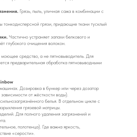
язнения.
Грязь, пыль, уличная сажа в комбинации с
ы тонкодисперсной грязи, придающие ткани тусклый
ики.
Частично устраняет запахи белкового и
ёт глубокого очищения волокон.
 моющее средство, а не пятновыводитель. Для
уется предварительная обработка пятновыводными
ainbow
машинах. Дозировка в бункер или через дозатор
в зависимости от жёсткости воды).
 сильнозагрязнённого белья. В отдельном цикле с
азрыхления грязевой матрицы.
изделий. Для полного удаления загрязнений и
та.
тельное, полотенца). Где важна яркость,
тствие «серости».