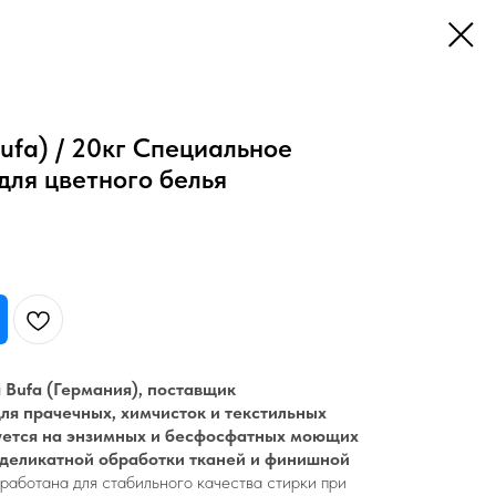
ufa) / 20кг Специальное
для цветного белья
 Bufa (Германия), поставщик
ля прачечных, химчисток и текстильных
уется на энзимных и бесфосфатных моющих
 деликатной обработки тканей и финишной
работана для стабильного качества стирки при