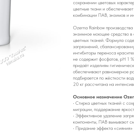
сохранении цветовых характе
цветные ткани и обеспечивает
комбинации ПАВ, энзимов и ин
Ozerna Rainbow производства
энзимное моющее средство в 
цветных тканей. Формула сод
загрязнений, сбалансированн
ингибиторы переноса красите
не содержит фосфатов, pH 1 %
придаёт изделиям гигиеническ
обеспечивают равномерное ра
подбирается по жёсткости вод
20 кг рассчитана на интенсив
Основное назначение Ozer
• Стирка цветных тканей с со
миграции, поддержание яркост
• Эффективное удаление загр
компоненты, ПАВ вымывают см
• Придание эффекта «сияния»