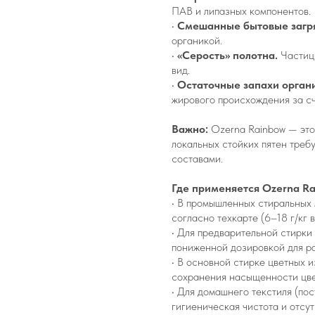
ПАВ и липазных компонентов.
•
Смешанные бытовые загр
органикой.
•
«Серость» полотна.
Частиц
вид.
•
Остаточные запахи орган
жирового происхождения за сч
Важно:
Ozerna Rainbow — это
локальных стойких пятен треб
составами.
Где применяется Ozerna R
• В промышленных стиральных 
согласно техкарте (6–18 г/кг 
• Для предварительной стирки
пониженной дозировкой для р
• В основной стирке цветных 
сохранения насыщенности цве
• Для домашнего текстиля (пос
гигиеническая чистота и отсу