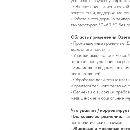
усиливает визуальную яркость
• Обеспечение гигиенической 
загрязнений, поддержание сан
• Работа в стандартных темпе
температурах 30–60 °C без п
Область применения Ozern
• Промышленные прачечные. Дл
домашнего текстиля.
• Участки аквачистки и мокрой
эффективное удаление загряз
• Химчистка с водными циклам
цветных тканей.
• Обработка деликатных цвет
и предварительного теста на с
• Сегменты с высокими требов
медицинские и социальные учр
Что удаляет / корректируе
•
Белковые загрязнения.
Пот
протеолитических энзимов.
•
Жировые и масляные пят