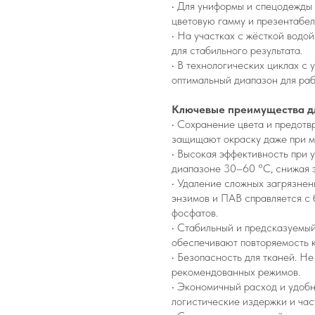
• Для униформы и спецодежды 
цветовую гамму и презентабел
• На участках с жёсткой водо
для стабильного результата.
• В технологических циклах 
оптимальный диапазон для раб
Ключевые преимущества дл
• Сохранение цвета и предотв
защищают окраску даже при м
• Высокая эффективность при 
диапазоне 30–60 °C, снижая 
• Удаление сложных загрязне
энзимов и ПАВ справляется с 
фосфатов.
• Стабильный и предсказуемый
обеспечивают повторяемость к
• Безопасность для тканей. Н
рекомендованных режимов.
• Экономичный расход и удобн
логистические издержки и час