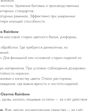
 волокон.
чистоты. Удаление бытовых и производственных
итарных стандартов.
ратурных режимах. Эффективно при умеренных
отери моющей способности.
a Rainbow
я массовой стирки цветного белья, униформы,
 обработки. Где требуется деликатное, но
нений.
и. Для финишной или основной стирки изделий из
ных материалов. При условии соблюдения дозировки
тойкость окраски.
аниями к качеству цвета. Отели, рестораны,
еждения, где важна яркость и чистота изделий.
т Ozerna Rainbow
, кровь, молоко, пищевые остатки — за счёт действия
на.
Жир, масла, косметические средства — за счёт