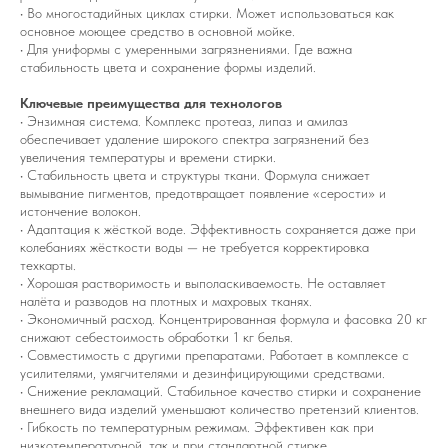
• Во многостадийных циклах стирки. Может использоваться как
основное моющее средство в основной мойке.
• Для униформы с умеренными загрязнениями. Где важна
стабильность цвета и сохранение формы изделий.
Ключевые преимущества для технологов
• Энзимная система. Комплекс протеаз, липаз и амилаз
обеспечивает удаление широкого спектра загрязнений без
увеличения температуры и времени стирки.
• Стабильность цвета и структуры ткани. Формула снижает
вымывание пигментов, предотвращает появление «серости» и
истончение волокон.
• Адаптация к жёсткой воде. Эффективность сохраняется даже при
колебаниях жёсткости воды — не требуется корректировка
техкарты.
• Хорошая растворимость и выполаскиваемость. Не оставляет
налёта и разводов на плотных и махровых тканях.
• Экономичный расход. Концентрированная формула и фасовка 20 кг
снижают себестоимость обработки 1 кг белья.
• Совместимость с другими препаратами. Работает в комплексе с
усилителями, умягчителями и дезинфицирующими средствами.
• Снижение рекламаций. Стабильное качество стирки и сохранение
внешнего вида изделий уменьшают количество претензий клиентов.
• Гибкость по температурным режимам. Эффективен как при
низкотемпературной, так и при стандартной стирке.