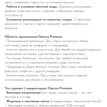
цвета, появление «серости», истончение волокон.
•
Работа в условиях жёсткой воды.
Формула компенсирует
влияние солей жёсткости, сохраняя стабильную моющую
способность.
•
Снижение рекламаций по качеству стирки.
Стабильный
результат от партии к партии повышает удовлетворённость
клиентов.
Область применения Ozerna Premium
• Промышленные прачечные. Для стирки постельного белья,
полотенец, халатов, униформы и спецодежды.
• Участки аквачистки в химчистках. Для обработки водорастворимых
загрязнений на тканях, чувствительных к перхлорэтилену.
• Гостиницы, больницы, пансионаты. Где требуется высокая
гигиеничность и сохранение внешнего вида текстиля.
• Предприятия общественного питания. Для стирки скатертей,
фартуков, салфеток и другой униформы.
• Клининговые компании. При стирке текстильных изделий,
используемых для уборки и обслуживания.
Что удаляет / корректирует Ozerna Premium
•
Белковые загрязнения
(пот, кровь, молоко, яйца) — за счёт
протеаз в составе.
•
Жировые и масляные пятна
(пищевые жиры, технические масла)
— благодаря липазам и сбалансированной ПАВ‑системе.