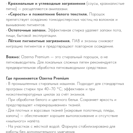
•
Крахмальные и углеводные загрязнения
(соусы, крахмалистые
пятна) — расщепляются амилазами.
•
«Серость» и пожелтение белого текстиля.
Порошок
препятствует оседанию тонкодисперсных частиц на волокнах и
вымыванию пигментов.
•
Остаточные запахи.
Эффективная стирка удаляет запахи пота,
пищи, бытовой эксплуатации.
•
Лёгкие пигментные загрязнения.
ПАВ и энзимы снижают
миграцию пигментов и предотвращают повторное осаждение.
Важно:
Ozerna Premium — это стиральный порошок, а не
пятновыводитель. Для локальных сложных пятен рекомендуется
предварительная обработка пятновыводными средствами.
Где применяется Ozerna Premium
• В промышленных стиральных машинах. Подходит для стандартных
программ стирки при 40–70 °C; эффективен и при
низкотемпературных циклах за счёт энзимов.
• При обработке белого и цветного белья. Сохраняет яркость и
предотвращает «перекрашивание» тканей.
• Для плотных и ворсовых тканей (махровые полотенца, пледы,
халаты) — обеспечивает хорошее выполаскивание и отсутствие
«мыльного» налёта.
• На участках с жёсткой водой. Формула стабилизирована для
работы без дополнительного умягчения.