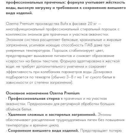
профессиональных прачечных: формула учитывает жёсткость
воды, высокую загрузку и требования к сохранению внешнего
вида изделий.
Ozerna Premium производства Bufa в фасовке 20 кг —
многофункциональный профессиональный стиральный порошок с
комплексом энзимов для прачечных и участков аквачистки.
Энзимная система расщепляет белковые, крахмальные и жировые
загрязнения, усиливая моющую способность ПАВ даже при
умеренных температурах. Порошок стабилизирует цвет,
предотвращает вымывание пигментов и снижает образование
«серости» на белом текстиле. Формула адаптирована к жёсткой
воде: не требует дополнительного умягчения и сохраняет
эффективность при колебаниях параметров воды. Дозировка
подбирается по техкарте (обычно 3–8 г на 1 кг сухого белья в
зависимости от степени загрязнения).
Основное назначение Ozerna Premium
•
Профессиональная стирка
в прачечных и на участках
аквачистки. Предназначен для регулярной обработки больших
объёмов белья.
•
Удаление сложных и застарелых загрязнений.
Энзимы
обеспечивают расщепление трудноудаляемых пятен без повышения
температуры и времени цикла.
•
Сохранение внешнего вида изделий.
Предотвращает потерю