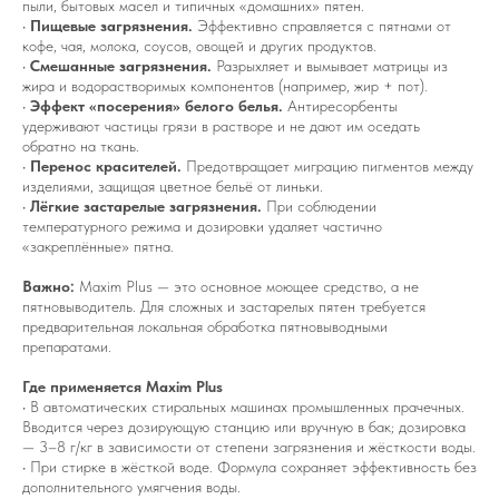
пыли, бытовых масел и типичных «домашних» пятен.
•
Пищевые загрязнения.
Эффективно справляется с пятнами от
кофе, чая, молока, соусов, овощей и других продуктов.
•
Смешанные загрязнения.
Разрыхляет и вымывает матрицы из
жира и водорастворимых компонентов (например, жир + пот).
•
Эффект «посерения» белого белья.
Антиресорбенты
удерживают частицы грязи в растворе и не дают им оседать
обратно на ткань.
•
Перенос красителей.
Предотвращает миграцию пигментов между
изделиями, защищая цветное бельё от линьки.
•
Лёгкие застарелые загрязнения.
При соблюдении
температурного режима и дозировки удаляет частично
«закреплённые» пятна.
Важно:
Maxim Plus — это основное моющее средство, а не
пятновыводитель. Для сложных и застарелых пятен требуется
предварительная локальная обработка пятновыводными
препаратами.
Где применяется Maxim Plus
• В автоматических стиральных машинах промышленных прачечных.
Вводится через дозирующую станцию или вручную в бак; дозировка
— 3–8 г/кг в зависимости от степени загрязнения и жёсткости воды.
• При стирке в жёсткой воде. Формула сохраняет эффективность без
дополнительного умягчения воды.