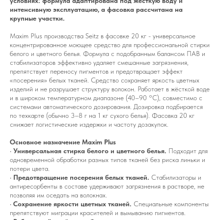
условиях: формула адаптирована под жёсткую воду и
интенсивную эксплуатацию, а фасовка рассчитана на
крупные участки.
Maxim Plus производства Seitz в фасовке 20 кг - универсальное
концентрированное моющее средство для профессиональной стирки
белого и цветного белья. Формула с подобранным балансом ПАВ и
стабилизаторов эффективно удаляет смешанные загрязнения,
препятствует переносу пигментов и предотвращает эффект
«посерения» белых тканей. Средство сохраняет яркость цветных
изделий и не разрушает структуру волокон. Работает в жёсткой воде
и в широком температурном диапазоне (40–90 °C), совместимо с
системами автоматического дозирования. Дозировка подбирается
по техкарте (обычно 3–8 г на 1 кг сухого белья). Фасовка 20 кг
снижает логистические издержки и частоту дозакупок.
Основное назначение Maxim Plus
•
Универсальная стирка белого и цветного белья.
Подходит для
одновременной обработки разных типов тканей без риска линьки и
потери цвета.
•
Предотвращение посерения белых тканей.
Стабилизаторы и
антиресорбенты в составе удерживают загрязнения в растворе, не
позволяя им оседать на волокнах.
•
Сохранение яркости цветных тканей.
Специальные компоненты
препятствуют миграции красителей и вымыванию пигментов.