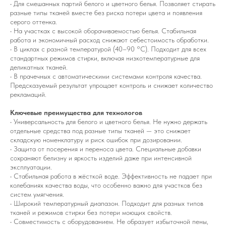
• Для смешанных партий белого и цветного белья. Позволяет стирать
разные типы тканей вместе без риска потери цвета и появления
серого оттенка.
• На участках с высокой оборачиваемостью белья. Стабильная
работа и экономичный расход снижают себестоимость обработки.
• В циклах с разной температурой (40–90 °C). Подходит для всех
стандартных режимов стирки, включая низкотемпературные для
деликатных тканей.
• В прачечных с автоматическими системами контроля качества.
Предсказуемый результат упрощает контроль и снижает количество
рекламаций.
Ключевые преимущества для технологов
• Универсальность для белого и цветного белья. Не нужно держать
отдельные средства под разные типы тканей — это снижает
складскую номенклатуру и риск ошибок при дозировании.
• Защита от посерения и переноса цвета. Специальные добавки
сохраняют белизну и яркость изделий даже при интенсивной
эксплуатации.
• Стабильная работа в жёсткой воде. Эффективность не падает при
колебаниях качества воды, что особенно важно для участков без
систем умягчения.
• Широкий температурный диапазон. Подходит для разных типов
тканей и режимов стирки без потери моющих свойств.
• Совместимость с оборудованием. Не образует избыточной пены,