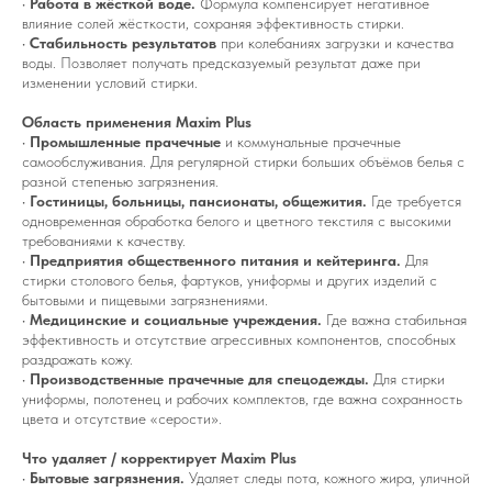
•
Работа в жёсткой воде.
Формула компенсирует негативное
влияние солей жёсткости, сохраняя эффективность стирки.
•
Стабильность результатов
при колебаниях загрузки и качества
воды. Позволяет получать предсказуемый результат даже при
изменении условий стирки.
Область применения Maxim Plus
•
Промышленные прачечные
и коммунальные прачечные
самообслуживания. Для регулярной стирки больших объёмов белья с
разной степенью загрязнения.
•
Гостиницы, больницы, пансионаты, общежития.
Где требуется
одновременная обработка белого и цветного текстиля с высокими
требованиями к качеству.
•
Предприятия общественного питания и кейтеринга.
Для
стирки столового белья, фартуков, униформы и других изделий с
бытовыми и пищевыми загрязнениями.
•
Медицинские и социальные учреждения.
Где важна стабильная
эффективность и отсутствие агрессивных компонентов, способных
раздражать кожу.
•
Производственные прачечные для спецодежды.
Для стирки
униформы, полотенец и рабочих комплектов, где важна сохранность
цвета и отсутствие «серости».
Что удаляет / корректирует Maxim Plus
•
Бытовые загрязнения.
Удаляет следы пота, кожного жира, уличной