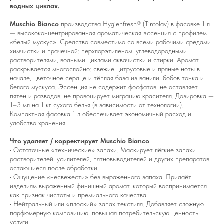
водных циклах.
Muschio Bianco
производства Hygienfresh® (Tintolav) в фасовке 1 л
— высококонцентрированная ароматическая эссенция с профилем
«белый мускус». Средство совместимо со всеми рабочими средами
химчистки и прачечной: перхлорэтиленом, углеводородными
растворителями, водными циклами аквачистки и стирки. Аромат
раскрывается многослойно: свежие цитрусовые и пряные ноты в
начале, цветочное сердце и тёплая база из ванили, бобов тонка и
белого мускуса. Эссенция не содержит фосфатов, не оставляет
пятен и разводов, не провоцирует миграцию красителя. Дозировка —
1–3 мл на 1 кг сухого белья (в зависимости от технологии).
Компактная фасовка 1 л обеспечивает экономичный расход и
удобство хранения.
Что удаляет / корректирует Muschio Bianco
• Остаточные «технические» запахи. Маскирует лёгкие запахи
растворителей, усилителей, пятновыводителей и других препаратов,
остающиеся после обработки.
• Ощущение «несвежести» без выраженного запаха. Придаёт
изделиям выраженный финишный аромат, который воспринимается
как признак чистоты и премиального качества.
• Нейтральный или «плоский» запах текстиля. Добавляет сложную
парфюмерную композицию, повышая потребительскую ценность
услуги.