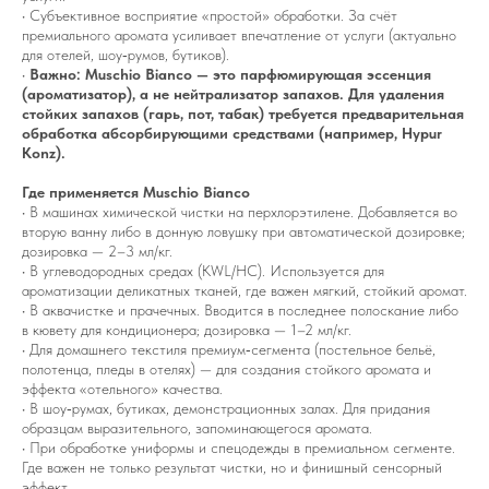
• Субъективное восприятие «простой» обработки. За счёт
премиального аромата усиливает впечатление от услуги (актуально
для отелей, шоу‑румов, бутиков).
•
Важно: Muschio Bianco — это парфюмирующая эссенция
(ароматизатор), а не нейтрализатор запахов. Для удаления
стойких запахов (гарь, пот, табак) требуется предварительная
обработка абсорбирующими средствами (например, Hypur
Konz).
Где применяется Muschio Bianco
• В машинах химической чистки на перхлорэтилене. Добавляется во
вторую ванну либо в донную ловушку при автоматической дозировке;
дозировка — 2–3 мл/кг.
• В углеводородных средах (KWL/HC). Используется для
ароматизации деликатных тканей, где важен мягкий, стойкий аромат.
• В аквачистке и прачечных. Вводится в последнее полоскание либо
в кювету для кондиционера; дозировка — 1–2 мл/кг.
• Для домашнего текстиля премиум‑сегмента (постельное бельё,
полотенца, пледы в отелях) — для создания стойкого аромата и
эффекта «отельного» качества.
• В шоу‑румах, бутиках, демонстрационных залах. Для придания
образцам выразительного, запоминающегося аромата.
• При обработке униформы и спецодежды в премиальном сегменте.
Где важен не только результат чистки, но и финишный сенсорный
эффект.