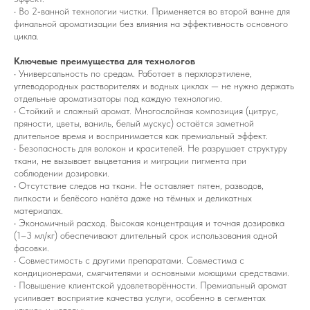
• Во 2‑ванной технологии чистки. Применяется во второй ванне для
финальной ароматизации без влияния на эффективность основного
цикла.
Ключевые преимущества для технологов
• Универсальность по средам. Работает в перхлорэтилене,
углеводородных растворителях и водных циклах — не нужно держать
отдельные ароматизаторы под каждую технологию.
• Стойкий и сложный аромат. Многослойная композиция (цитрус,
пряности, цветы, ваниль, белый мускус) остаётся заметной
длительное время и воспринимается как премиальный эффект.
• Безопасность для волокон и красителей. Не разрушает структуру
ткани, не вызывает выцветания и миграции пигмента при
соблюдении дозировки.
• Отсутствие следов на ткани. Не оставляет пятен, разводов,
липкости и белёсого налёта даже на тёмных и деликатных
материалах.
• Экономичный расход. Высокая концентрация и точная дозировка
(1–3 мл/кг) обеспечивают длительный срок использования одной
фасовки.
• Совместимость с другими препаратами. Совместима с
кондиционерами, смягчителями и основными моющими средствами.
• Повышение клиентской удовлетворённости. Премиальный аромат
усиливает восприятие качества услуги, особенно в сегментах