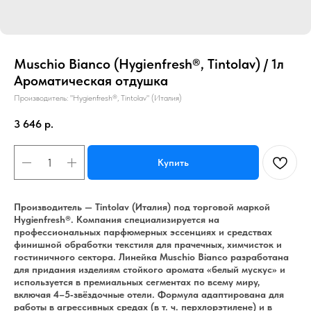
Muschio Bianco (Hygienfresh®, Tintolav) / 1л
Ароматическая отдушка
Производитель: "Hygienfresh®, Tintolav" (Италия)
3 646
р.
Купить
Производитель — Tintolav (Италия) под торговой маркой
Hygienfresh®. Компания специализируется на
профессиональных парфюмерных эссенциях и средствах
финишной обработки текстиля для прачечных, химчисток и
гостиничного сектора. Линейка Muschio Bianco разработана
для придания изделиям стойкого аромата «белый мускус» и
используется в премиальных сегментах по всему миру,
включая 4–5‑звёздочные отели. Формула адаптирована для
работы в агрессивных средах (в т. ч. перхлорэтилене) и в