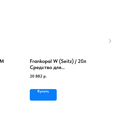
PM
Frankopal W (Seitz) / 20л
ВИК
Средство для
Зач
й
предварительной зачистки
уси
20 882
р.
4 23
хов
чис
Купить