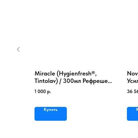
 20л
Miracle (Hygienfresh®,
Nova
Tintolav) / 300мл Рефрешер
Уси
чистки в
для одежды (жидкий утюг)
апп
1 000
р.
36 5
Спрей
Купить