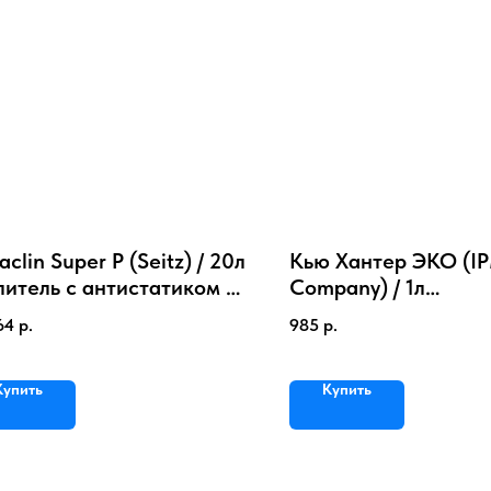
clin Super P (Seitz) / 20л
Кью Хантер ЭКО (I
литель с антистатиком и
Company) / 1л
ретом
Концентрированны
64
р.
985
р.
нейтрализатор запа
Купить
Купить