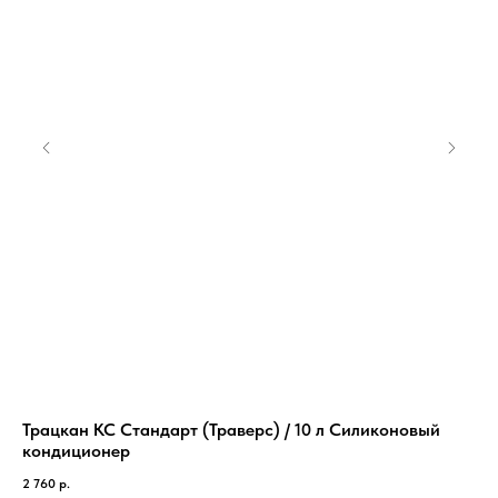
Трацкан КС Стандарт (Траверс) / 10 л Силиконовый
Vi
кондиционер
от
2 760
р.
1 4