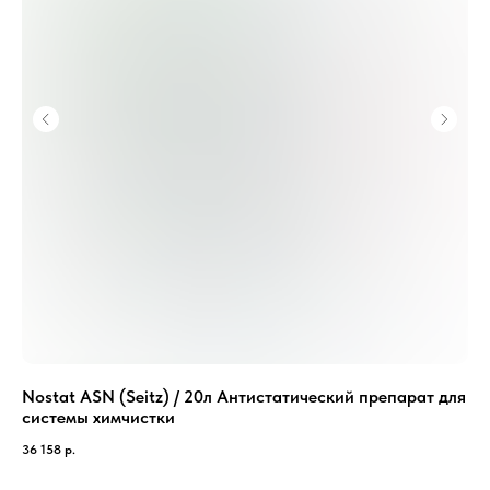
Nostat ASN (Seitz) / 20л Антистатический препарат для
Ка
системы химчистки
Ак
36 158
р.
745