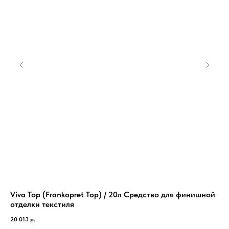
Viva Top (Frankopret Top) / 20л Средство для финишной
No
отделки текстиля
хи
20 013
р.
31 