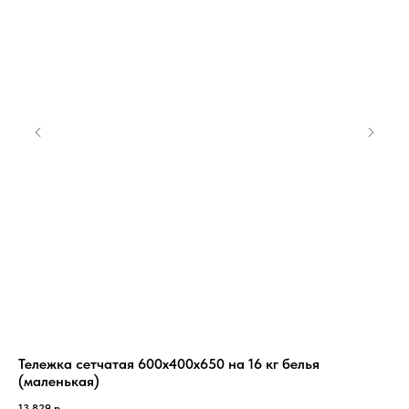
Тележка сетчатая 600х400х650 на 16 кг белья
За
(маленькая)
29
13 829
р.