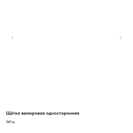
Щётка велюровая односторонняя
За
361
р.
29