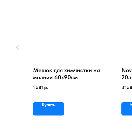
ки
Мешок для химчистки на
Nova
молнии 60х90см
20л
для
1 581
р.
31 5
Купить