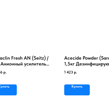
clin Fresh AN (Seitz) /
Acecide Powder (Sara
 Анионный усилитель
1,5кг Дезинфициру
 химчистки и прачечной
моющее средство
86
р.
1 423
р.
Купить
Купить