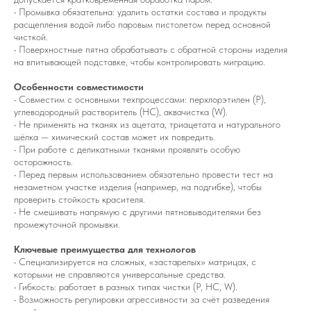
• Промывка обязательна: удалить остатки состава и продукты
расщепления водой либо паровым пистолетом перед основной
чисткой.
• Поверхностные пятна обрабатывать с обратной стороны изделия
на впитывающей подставке, чтобы контролировать миграцию.
Особенности совместимости
• Совместим с основными техпроцессами: перхлорэтилен (P),
углеводородный растворитель (HC), аквачистка (W).
• Не применять на тканях из ацетата, триацетата и натурального
шёлка — химический состав может их повредить.
• При работе с деликатными тканями проявлять особую
осторожность.
• Перед первым использованием обязательно провести тест на
незаметном участке изделия (например, на подгибке), чтобы
проверить стойкость красителя.
• Не смешивать напрямую с другими пятновыводителями без
промежуточной промывки.
Ключевые преимущества для технологов
• Специализируется на сложных, «застарелых» матрицах, с
которыми не справляются универсальные средства.
• Гибкость: работает в разных типах чистки (P, HC, W).
• Возможность регулировки агрессивности за счёт разведения