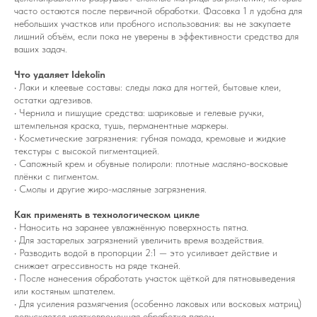
часто остаются после первичной обработки. Фасовка 1 л удобна для
небольших участков или пробного использования: вы не закупаете
лишний объём, если пока не уверены в эффективности средства для
ваших задач.
Что удаляет Idekolin
• Лаки и клеевые составы: следы лака для ногтей, бытовые клеи,
остатки адгезивов.
• Чернила и пишущие средства: шариковые и гелевые ручки,
штемпельная краска, тушь, перманентные маркеры.
• Косметические загрязнения: губная помада, кремовые и жидкие
текстуры с высокой пигментацией.
• Сапожный крем и обувные полироли: плотные масляно-восковые
плёнки с пигментом.
• Смолы и другие жиро-масляные загрязнения.
Как применять в технологическом цикле
• Наносить на заранее увлажнённую поверхность пятна.
• Для застарелых загрязнений увеличить время воздействия.
• Разводить водой в пропорции 2:1 — это усиливает действие и
снижает агрессивность на ряде тканей.
• После нанесения обработать участок щёткой для пятновыведения
или костяным шпателем.
• Для усиления размягчения (особенно лаковых или восковых матриц)
допускается кратковременная обработка паром.