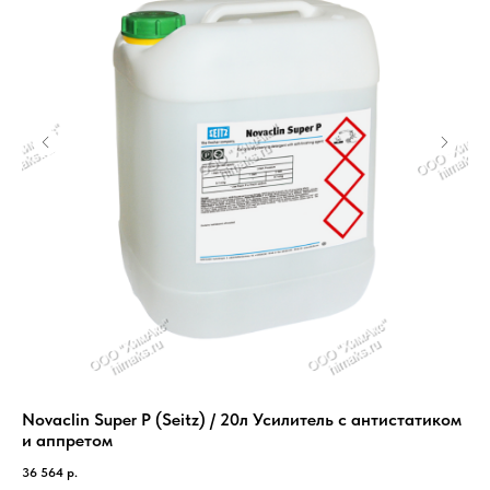
Novaclin Super P (Seitz) / 20л Усилитель с антистатиком
Бу
и аппретом
2 9
36 564
р.