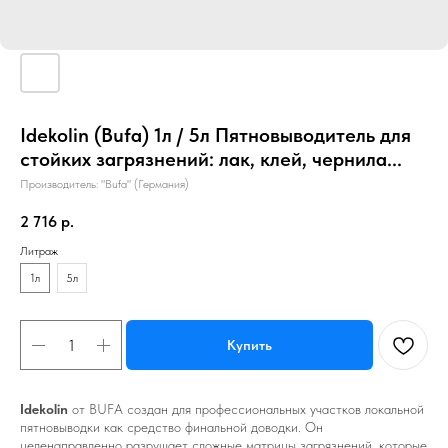
Idekolin (Bufa) 1л / 5л Пятновыводитель для
стойких загрязнений: лак, клей, чернила...
Производитель: "Bufa" (Германия)
2 716
р.
Литраж
1л
5л
Купить
Idekolin
от BUFA создан для профессиональных участков локальной
пятновыводки как средство финальной доводки. Он
целенаправленно разрушает сложные матрицы загрязнений, которые