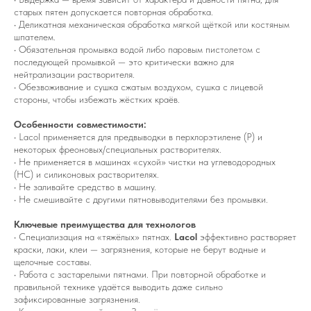
старых пятен допускается повторная обработка.
• Деликатная механическая обработка мягкой щёткой или костяным
шпателем.
• Обязательная промывка водой либо паровым пистолетом с
последующей промывкой — это критически важно для
нейтрализации растворителя.
• Обезвоживание и сушка сжатым воздухом, сушка с лицевой
стороны, чтобы избежать жёстких краёв.
Особенности совместимости:
• Lacol применяется для предвыводки в перхлорэтилене (P) и
некоторых фреоновых/специальных растворителях.
• Не применяется в машинах «сухой» чистки на углеводородных
(HC) и силиконовых растворителях.
• Не заливайте средство в машину.
• Не смешивайте с другими пятновыводителями без промывки.
Ключевые преимущества для технологов
• Специализация на «тяжёлых» пятнах.
Lacol
эффективно растворяет
краски, лаки, клеи — загрязнения, которые не берут водные и
щелочные составы.
• Работа с застарелыми пятнами. При повторной обработке и
правильной технике удаётся выводить даже сильно
зафиксированные загрязнения.