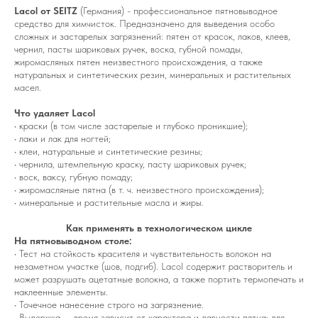
Lacol от SEITZ
(Германия) - профессиональное пятновыводное
средство для химчисток. Предназначено для выведения особо
сложных и застарелых загрязнений: пятен от красок, лаков, клеев,
чернил, пасты шариковых ручек, воска, губной помады,
жиромасляных пятен неизвестного происхождения, а также
натуральных и синтетических резин, минеральных и растительных
масел.
Что удаляет Lacol
• краски (в том числе застарелые и глубоко проникшие);
• лаки и лак для ногтей;
• клеи, натуральные и синтетические резины;
• чернила, штемпельную краску, пасту шариковых ручек;
• воск, ваксу, губную помаду;
• жиромасляные пятна (в т. ч. неизвестного происхождения);
• минеральные и растительные масла и жиры.
Как применять в технологическом цикле
На пятновыводном столе:
• Тест на стойкость красителя и чувствительность волокон на
незаметном участке (шов, подгиб). Lacol содержит растворитель и
может разрушать ацетатные волокна, а также портить термопечать и
наклеенные элементы.
• Точечное нанесение строго на загрязнение.
• Выдержка — время зависит от характера и давности пятна; для