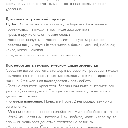
соединения, не «запечатывая» пятно, а подготавливая его к
удалению.
Для каких загрязнений подходит
Hydret 2
специально разработан для борьбы с белковыми и
протеиновыми пятнами, в том числе застарелыми:
• кровь и другие биологические следы;
• молочные продукты — молоко, сливки, йогурт, мороженое;
• остатки пищи и соусы (в том числе рыбные и мясные), майонез;
• пиво, какао, шоколад;
• пот, моча и иные протеиновые загрязнения.
Как работает в технологическом цикле химчистки
Средство встраивается в стандартные рабочие процессы и может
применяться как на столе для пятновыводки, так и в стиральной
машине. Оптимальная последовательность действий:
• Тест на стойкость красителя. Всегда начинайте с незаметного
участка (например, шва). Это критически важно для цветных и
деликатных тканей.
• Точечное нанесение. Нанесите Hydret 2 непосредственно на
загрязнение.
• Механическое и паровое воздействие. Мягко обработайте пятно
щёткой или костяным шпателем. При необходимости используйте
пар — он усиливает действие средства на волокнах.
• Удаление состава. Смойте водой либо удалите паровым