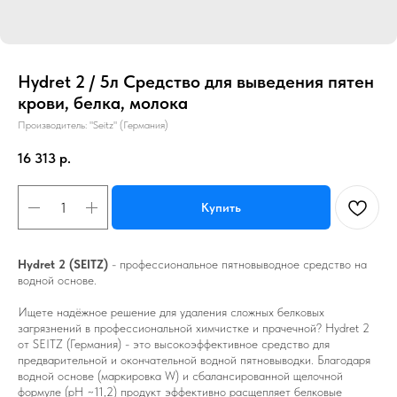
Hydret 2 / 5л Средство для выведения пятен
крови, белка, молока
Производитель: "Seitz" (Германия)
16 313
р.
Купить
Hydret 2 (SEITZ)
- профессиональное пятновыводное средство на
водной основе.
Ищете надёжное решение для удаления сложных белковых
загрязнений в профессиональной химчистке и прачечной? Hydret 2
от SEITZ (Германия) - это высокоэффективное средство для
предварительной и окончательной водной пятновыводки. Благодаря
водной основе (маркировка W) и сбалансированной щелочной
формуле (pH ~11,2) продукт эффективно расщепляет белковые