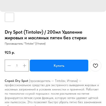
Dry Spot (Tintolav) / 200мл Удаление
жировых и масляных пятен без стирки
Производитель: "Tintolav" (Италия)
925
р.
Купить
Спрей Dry Spot
(производитель — Tintolav, Италия) —
профессиональное средство для экстренного выведения жировых и
масляных загрязнений в условиях химчистки и прачечной. Работает
по технологии «сухой порошок»: после распыления на пятне
формируется лёгкая сухая фракция, которую затем удаляют щёткой
или пылесосом. Это позволяет быстро убрать пятно без замачивания