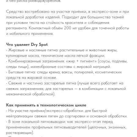
и без риска разводов/ореолов.
Средство востребовано на участке приёмки, в экспресс‑зоне и при
локальной доработке изделий. Подходит для большинства тканей
при условии теста на стойкость красителя и соблюдения
регламента. Компактный объём 200 мл удобен для точечной работы
и мобильного применения.
Что удаляет Dry Spot
• Жировые и масляные пятна: растительные и животные жиры,
кулинарные масла, технические масла лёгкой фракции.
• Комбинированные загрязнения: «жир + пигмент» (соусы, подливы,
следы пищи), мазеобразные составы с жировой матрицей.
• Бытовые пятна: следы крема, ваксы, полиролей, косметических
средств на жировой основе.
• Свежие и частично застарелые пятна (лучше всего работает на
свежих загрязнениях; для застарелых — в комбинации с локальной
механической обработкой).
Как применять в технологическом цикле
• На участке приёмки/экспресс‑обработки: для быстрой
нейтрализации свежих пятен до сортировки и основной обработки.
• В зоне локальной пятновыводки: как экспресс‑этап перед
применением профильных пятновыводителей (щелочных, энзимных,
растворяющих).