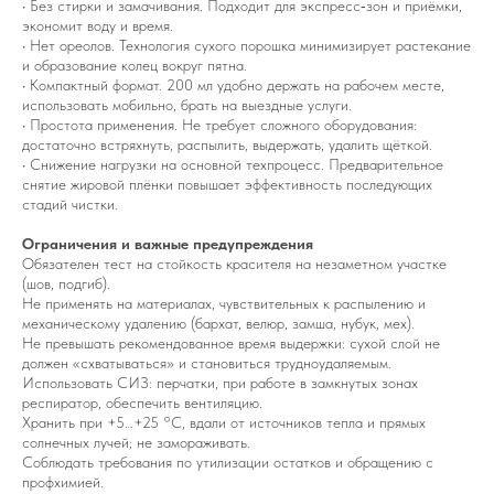
• Без стирки и замачивания. Подходит для экспресс‑зон и приёмки,
экономит воду и время.
• Нет ореолов. Технология сухого порошка минимизирует растекание
и образование колец вокруг пятна.
• Компактный формат. 200 мл удобно держать на рабочем месте,
использовать мобильно, брать на выездные услуги.
• Простота применения. Не требует сложного оборудования:
достаточно встряхнуть, распылить, выдержать, удалить щёткой.
• Снижение нагрузки на основной техпроцесс. Предварительное
снятие жировой плёнки повышает эффективность последующих
стадий чистки.
Ограничения и важные предупреждения
Обязателен тест на стойкость красителя на незаметном участке
(шов, подгиб).
Не применять на материалах, чувствительных к распылению и
механическому удалению (бархат, велюр, замша, нубук, мех).
Не превышать рекомендованное время выдержки: сухой слой не
должен «схватываться» и становиться трудноудаляемым.
Использовать СИЗ: перчатки, при работе в замкнутых зонах
респиратор, обеспечить вентиляцию.
Хранить при +5…+25 °C, вдали от источников тепла и прямых
солнечных лучей; не замораживать.
Соблюдать требования по утилизации остатков и обращению с
профхимией.