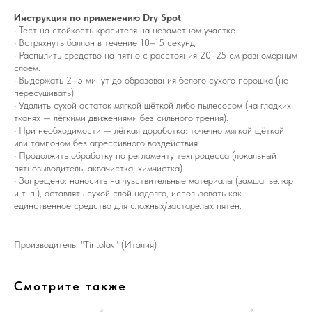
Инструкция по применению Dry Spot
• Тест на стойкость красителя на незаметном участке.
• Встряхнуть баллон в течение 10–15 секунд.
• Распылить средство на пятно с расстояния 20–25 см равномерным
слоем.
• Выдержать 2–5 минут до образования белого сухого порошка (не
пересушивать).
• Удалить сухой остаток мягкой щёткой либо пылесосом (на гладких
тканях — лёгкими движениями без сильного трения).
• При необходимости — лёгкая доработка: точечно мягкой щёткой
или тампоном без агрессивного воздействия.
• Продолжить обработку по регламенту техпроцесса (локальный
пятновыводитель, аквачистка, химчистка).
• Запрещено: наносить на чувствительные материалы (замша, велюр
и т. п.), оставлять сухой слой надолго, использовать как
единственное средство для сложных/застарелых пятен.
Производитель: "Tintolav" (Италия)
Смотрите также