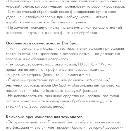
• Перед аквачисткой или химчисткой: для предварительного снятия
жировой плёнки, которая мешает проникновению рабочих растворов.
• С механической обработкой: после формирования сухого слоя —
удаление щёткой/пылесосом; при необходимости — лёгкая
доработка мягкой щёткой без сильного трения.
• Не заменяет основную чистку: используется как вспомогательный
экспресс‑инструмент, а не как финальная обработка.
Особенности совместимости Dry Spot
• Ткани: подходит для большинства текстильных волокон при условии
теста на стойкость красителя; с осторожностью — на деликатных,
ворсовых и мембранных материалах.
• Техпроцессы: совместим с аквачисткой, ПХЭ, HC и KWL как
предэтап; не заменяет профильные пятновыводители под
конкретные матрицы (белок, танин, смола и т. п.).
• С другими средствами: применять до щелочных/кислотных/
энзимных составов; после Dry Spot — обязательна лёгкая очистка
поверхности, чтобы не было остатков сухой фракции.
• Не использовать как финишное средство на изделиях, где сухой
остаток может мешать последующей обработке или ухудшать
внешний вид (ворс, бархат, велюр).
Ключевые преимущества для технологов
• Экстренное действие. Позволяет быстро убрать свежее пятно до
его фиксации — это снижает процент брака и повторной доработки.