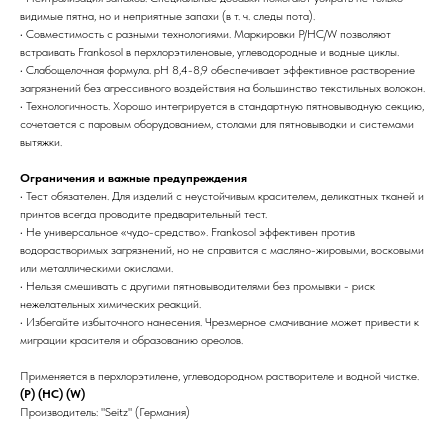
видимые пятна, но и неприятные запахи (в т. ч. следы пота).
• Совместимость с разными технологиями. Маркировки P/HC/W позволяют
встраивать Frankosol в перхлорэтиленовые, углеводородные и водные циклы.
• Слабощелочная формула. pH 8,4-8,9 обеспечивает эффективное растворение
загрязнений без агрессивного воздействия на большинство текстильных волокон.
• Технологичность. Хорошо интегрируется в стандартную пятновыводную секцию,
сочетается с паровым оборудованием, столами для пятновыводки и системами
вытяжки.
Ограничения и важные предупреждения
• Тест обязателен. Для изделий с неустойчивым красителем, деликатных тканей и
принтов всегда проводите предварительный тест.
• Не универсальное «чудо-средство». Frankosol эффективен против
водорастворимых загрязнений, но не справится с масляно-жировыми, восковыми
или металлическими окислами.
• Нельзя смешивать с другими пятновыводителями без промывки - риск
нежелательных химических реакций.
• Избегайте избыточного нанесения. Чрезмерное смачивание может привести к
миграции красителя и образованию ореолов.
Применяется в перхлорэтилене, углеводородном растворителе и водной чистке.
(P) (HC) (W)
Производитель: "Seitz" (Германия)