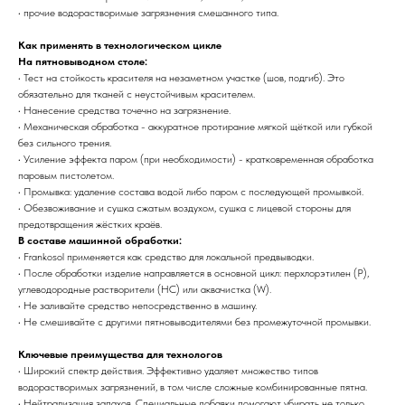
• прочие водорастворимые загрязнения смешанного типа.
Как применять в технологическом цикле
На пятновыводном столе:
• Тест на стойкость красителя на незаметном участке (шов, подгиб). Это
обязательно для тканей с неустойчивым красителем.
• Нанесение средства точечно на загрязнение.
• Механическая обработка - аккуратное протирание мягкой щёткой или губкой
без сильного трения.
• Усиление эффекта паром (при необходимости) - кратковременная обработка
паровым пистолетом.
• Промывка: удаление состава водой либо паром с последующей промывкой.
• Обезвоживание и сушка сжатым воздухом, сушка с лицевой стороны для
предотвращения жёстких краёв.
В составе машинной обработки:
• Frankosol применяется как средство для локальной предвыводки.
• После обработки изделие направляется в основной цикл: перхлорэтилен (P),
углеводородные растворители (HC) или аквачистка (W).
• Не заливайте средство непосредственно в машину.
• Не смешивайте с другими пятновыводителями без промежуточной промывки.
Ключевые преимущества для технологов
• Широкий спектр действия. Эффективно удаляет множество типов
водорастворимых загрязнений, в том числе сложные комбинированные пятна.
• Нейтрализация запахов. Специальные добавки помогают убирать не только