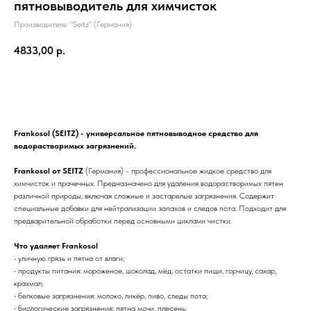
пятновыводитель для химчисток
Производитель: "Seitz" (Германия)
4833,00
р.
Купить
Frankosol (SEITZ) - универсальное пятновыводное средство для
водорастворимых загрязнений.
Frankosol от SEITZ
(Германия) - профессиональное жидкое средство для
химчисток и прачечных. Предназначено для удаления водорастворимых пятен
различной природы, включая сложные и застарелые загрязнения. Содержит
специальные добавки для нейтрализации запахов и следов пота. Подходит для
предварительной обработки перед основными циклами чистки.
Что удаляет Frankosol
• уличную грязь и пятна от влаги;
• продукты питания: мороженое, шоколад, мёд, остатки пищи, горчицу, сахар,
крахмал;
• белковые загрязнения: молоко, ликёр, пиво, следы пота;
• биологические загрязнения: пятна мочи, плесень;