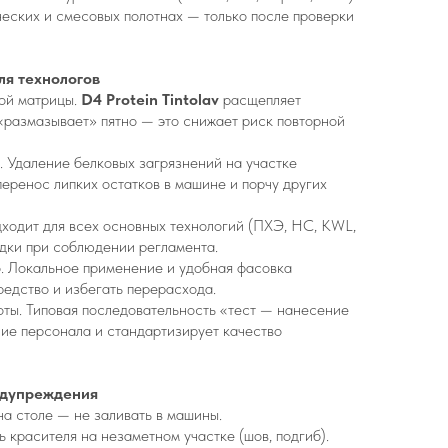
ических и смесовых полотнах — только после проверки
я технологов
вой матрицы.
D4 Protein Tintolav
расщепляет
 «размазывает» пятно — это снижает риск повторной
. Удаление белковых загрязнений на участке
еренос липких остатков в машине и порчу других
одходит для всех основных технологий (ПХЭ, HC, KWL,
одки при соблюдении регламента.
о. Локальное применение и удобная фасовка
редство и избегать перерасхода.
ты. Типовая последовательность «тест — нанесение
ие персонала и стандартизирует качество
едупреждения
на столе — не заливать в машины.
ь красителя на незаметном участке (шов, подгиб).