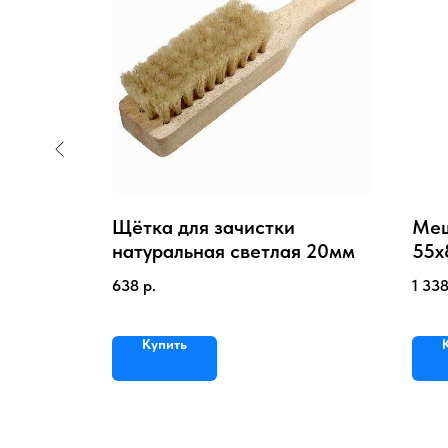
Щётка для зачистки
Меш
кий
натуральная светлая 20мм
55х
ьного
638
р.
1 33
Купить