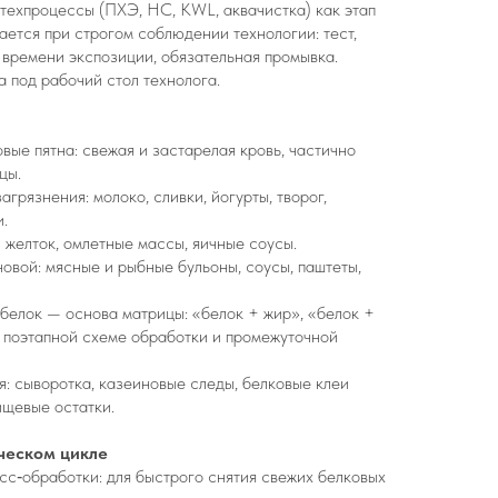
техпроцессы (ПХЭ, HC, KWL, аквачистка) как этап
ается при строгом соблюдении технологии: тест,
 времени экспозиции, обязательная промывка.
 под рабочий стол технолога.
вые пятна: свежая и застарелая кровь, частично
цы.
грязнения: молоко, сливки, йогурты, творог,
.
и желток, омлетные массы, яичные соусы.
новой: мясные и рыбные бульоны, соусы, паштеты,
 белок — основа матрицы: «белок + жир», «белок +
и поэтапной схеме обработки и промежуточной
я: сыворотка, казеиновые следы, белковые клеи
ищевые остатки.
ческом цикле
есс‑обработки: для быстрого снятия свежих белковых