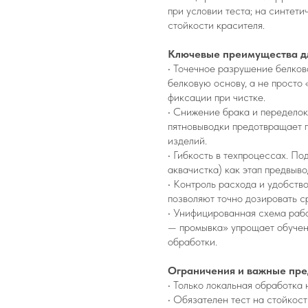
при условии теста; на синтет
стойкости красителя.
Ключевые преимущества дл
• Точечное разрушение белко
белковую основу, а не просто
фиксации при чистке.
• Снижение брака и переделок
пятновыводки предотвращает п
изделий.
• Гибкость в техпроцессах. П
аквачистка) как этап предвыв
• Контроль расхода и удобств
позволяют точно дозировать с
• Унифицированная схема рабо
— промывка» упрощает обучен
обработки.
Ограничения и важные пр
• Только локальная обработка 
• Обязателен тест на стойкост