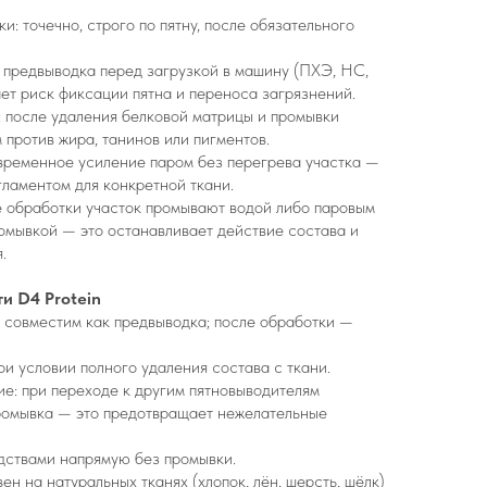
и: точечно, строго по пятну, после обязательного
к предвыводка перед загрузкой в машину (ПХЭ, HC,
ет риск фиксации пятна и переноса загрязнений.
 после удаления белковой матрицы и промывки
 против жира, танинов или пигментов.
овременное усиление паром без перегрева участка —
гламентом для конкретной ткани.
е обработки участок промывают водой либо паровым
омывкой — это останавливает действие состава и
.
и D4 Protein
: совместим как предвыводка; после обработки —
ри условии полного удаления состава с ткани.
е: при переходе к другим пятновыводителям
ромывка — это предотвращает нежелательные
дствами напрямую без промывки.
ен на натуральных тканях (хлопок, лён, шерсть, шёлк)