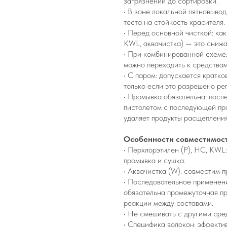
загрязнений до сортировки.
• В зоне локальной пятновыводк
теста на стойкость красителя.
• Перед основной чисткой: ка
KWL, аквачистка) — это снижа
• При комбинированной схеме:
можно переходить к средствам
• С паром: допускается кратк
только если это разрешено ре
• Промывка обязательна: посл
пистолетом с последующей пр
удаляет продукты расщепления
Особенности совместимост
• Перхлорэтилен (P), HC, KWL
промывка и сушка.
• Аквачистка (W): совместим п
• Последовательное применени
обязательна промежуточная п
реакции между составами.
• Не смешивать с другими сре
• Специфика волокон: эффектив