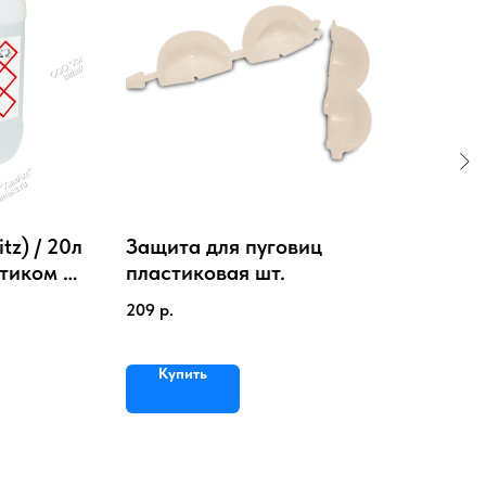
tz) / 20л
Защита для пуговиц
SMA
атиком и
пластиковая шт.
сл
сре
209
р.
450
Купить