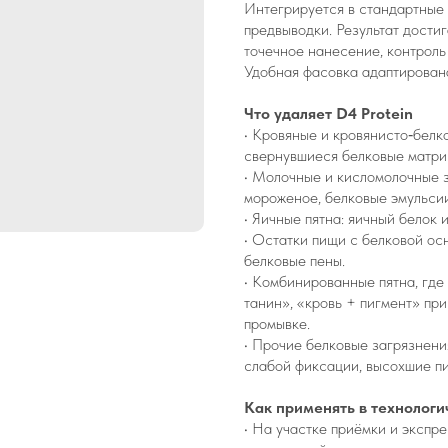
Интегрируется в стандартные 
предвыводки. Результат достиг
точечное нанесение, контроль
Удобная фасовка адаптирована
Что удаляет D4 Protein
• Кровяные и кровянисто‑белко
свернувшиеся белковые матри
• Молочные и кисломолочные за
мороженое, белковые эмульсии
• Яичные пятна: яичный белок 
• Остатки пищи с белковой ос
белковые пены.
• Комбинированные пятна, где
танин», «кровь + пигмент» пр
промывке.
• Прочие белковые загрязнени
слабой фиксации, высохшие п
Как применять в технологи
• На участке приёмки и экспр