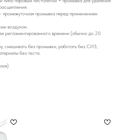
й либо паровым пистолетом + промывка для удаления
 расщепления.
— промежуточная промывка перед применением
тым воздухом.
нее регламентированного времени (обычно до 20
ну, смешивать без промывки, работать без СИЗ,
атериалы без теста.
алия)