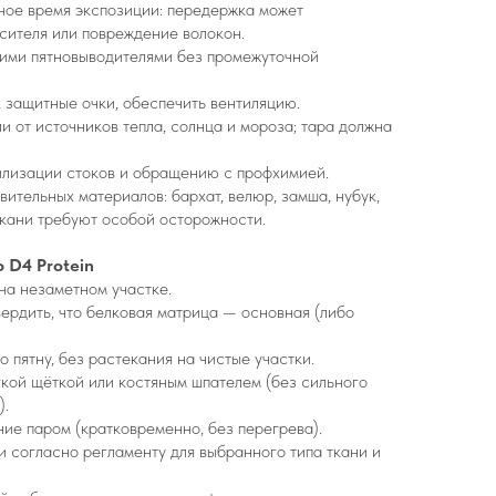
ное время экспозиции: передержка может
сителя или повреждение волокон.
гими пятновыводителями без промежуточной
, защитные очки, обеспечить вентиляцию.
и от источников тепла, солнца и мороза; тара должна
илизации стоков и обращению с профхимией.
вительных материалов: бархат, велюр, замша, нубук,
кани требуют особой осторожности.
 D4 Protein
 на незаметном участке.
вердить, что белковая матрица — основная (либо
о пятну, без растекания на чистые участки.
кой щёткой или костяным шпателем (без сильного
).
ие паром (кратковременно, без перегрева).
и согласно регламенту для выбранного типа ткани и