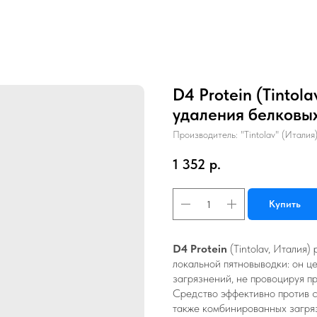
D4 Protein (Tintol
удаления белковы
Производитель: "Tintolav" (Италия
1 352
р.
Купить
D4 Protein
(Tintolav, Италия
локальной пятновыводки: он 
загрязнений, не провоцируя п
Средство эффективно против с
также комбинированных загря