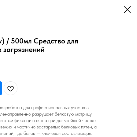
av) / 500мл Средство для
х загрязнений
)
) разработан для профессиональных участков
целенаправленно разрушает белковую матрицу
ри этом фиксацию пятна при дальнейшей чистке.
вежих и частично застарелых белковых пятен, а
знений, где белок — ключевая составляющая.