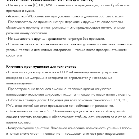
• Перхлорэтилен (P), HC, KWL: совместим как предвыводка; после обработки —
промывка и сушка.
• Аквачистка (W): совместим при условии полного удаления состава с ткани.
• Последовательное применение: при переходе к другим пятновыводителям
обязательна промежуточная промывка — это предотвращает нежелательные
реакции между составами.
• Не смешивать с другими средствами напрямую без промывки.
• Специфика волокон: эффективен на плотных натуральных и смесовых тканях при
условии теста; на деликатных материалах — только после проверки стойкости
красителя.
Ключевые преимущества для технологов
• Специализация на краске и лаке. D3 Paint целенаправленно разрушает
лакокрасочные матрицы, с которыми не справляются универсальные
пятновыводители.
• Предотвращение переноса в машине. Удаление краски на участке
пятновыводки исключает миграцию пигмента и появление новых пятен в машине.
• Гибкость в техпроцессах. Подходит для всех основных технологий (ПХЭ, HC,
KWL, аквачистка) как этап предвыводки при соблюдении регламента.
• Экономичность фасовки 5 л. Оптимальна для участков с высокой нагрузкой:
снижает частоту дозакупок и обеспечивает стабильность качества за счёт одной
партии состава.
• Контролируемое действие. Локальное нанесение, возможность усиления паром
и чёткая схема «тест — нанесение — промывка» снижают риск повреждения