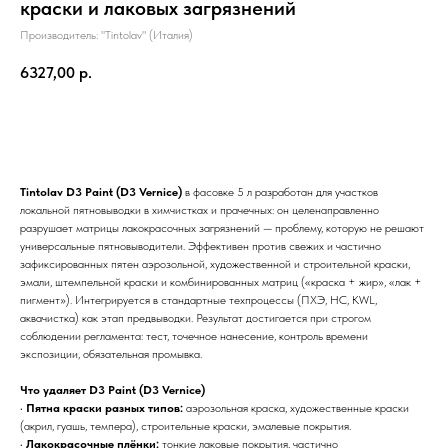
краски и лаковых загрязнений
Производитель: "Tintolav" (Италия)
6327,00
р.
Купить
Tintolav D3 Paint (D3 Vernice)
в фасовке 5 л разработан для участков
локальной пятновыводки в химчистках и прачечных: он целенаправленно
разрушает матрицы лакокрасочных загрязнений — проблему, которую не решают
универсальные пятновыводители. Эффективен против свежих и частично
зафиксированных пятен аэрозольной, художественной и строительной краски,
эмали, штемпельной краски и комбинированных матриц («краска + жир», «лак +
пигмент»). Интегрируется в стандартные техпроцессы (ПХЭ, HC, KWL,
аквачистка) как этап предвыводки. Результат достигается при строгом
соблюдении регламента: тест, точечное нанесение, контроль времени
экспозиции, обязательная промывка.
Что удаляет D3 Paint (D3 Vernice)
•
Пятна краски разных типов:
аэрозольная краска, художественные краски
(акрил, гуашь, темпера), строительные краски, эмалевые покрытия.
•
Лакокрасочные плёнки:
тонкие лаковые покрытия, частично