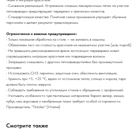
ткани и миграции красителя.
• Снижение рекламаций. Устранение сложных лакокрасочных пятен на участке
пятновыводки предотвращает переделки и претензии клиентов.
• Стандартизация качества. Понятная схема применения упрощает обучение
персонала и делает результат предсказуемым.
Ограничения и важные предупреждени
я
• Только локальная обработка на столе — не заливать в машины.
• Обязателен тест на стойкость красителя на незаметном участке (шов, подгиб).
• Не превышать рекомендованное время экспозиции: передержка может
спровоцировать миграцию красителя или повреждение волокон.
• Запрещено смешивать с другими пятновыводителями без промежуточной
промывки.
• Использовать СИЗ: перчатки, защитные очки, обеспечить вентиляцию.
• Хранить при +5…+25 °C, вдали от источников тепла, солнца и мороза; тара
должна быть плотно закрыта.
• Соблюдать требования по утилизации стоков и обращению с профхимией.
• Учитывать особенности чувствительных материалов: бархат, велюр, замша,
нубук, мех, ворсовые и мембранные ткани требуют особой осторожности.
Производитель: "Tintolav" (Италия)
Смотрите также