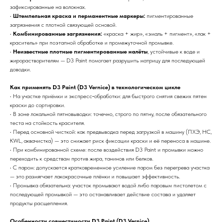
зафиксированные на волокнах.
•
Штемпельная краска и перманентные маркеры:
пигментированные
загрязнения с плотной связующей основой.
•
Комбинированные загрязнения:
«краска + жир», «эмаль + пигмент», «лак +
краситель» при поэтапной обработке и промежуточной промывке.
•
Неизвестные плотные пигментированные налёты
, устойчивые к воде и
жирорастворителям — D3 Paint помогает разрушить матрицу для последующей
доводки.
Как применять D3 Paint (D3 Vernice) в технологическом цикле
• На участке приёмки и экспресс‑обработки: для быстрого снятия свежих пятен
краски до сортировки.
• В зоне локальной пятновыводки: точечно, строго по пятну, после обязательного
теста на стойкость красителя.
• Перед основной чисткой: как предвыводка перед загрузкой в машину (ПХЭ, HC,
KWL, аквачистка) — это снижает риск фиксации краски и её переноса в машине.
• При комбинированной схеме: после воздействия D3 Paint и промывки можно
переходить к средствам против жира, танинов или белков.
• С паром: допускается кратковременное усиление паром без перегрева участка
— это размягчает лакокрасочные плёнки и повышает эффективность.
• Промывка обязательна: участок промывают водой либо паровым пистолетом с
последующей промывкой — это останавливает действие состава и удаляет
продукты расщепления.
Особенности совместимости D3 Paint (D3 Vernice)